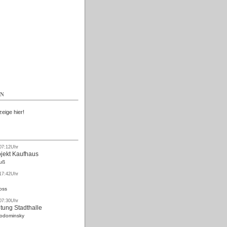
Kostenlos
EN
zeige hier!
 07:12Uhr
ojekt Kaufhaus
uß
 17:42Uhr
oss
 07:30Uhr
tung Stadthalle
Rodominsky