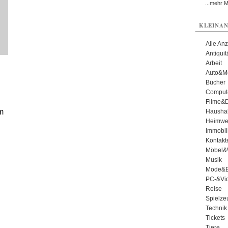
...mehr 
KLEINAN
Alle An
Antiqui
Arbeit
Auto&Mo
Bücher
Comput
Filme&
m
Haushal
Heimwe
Immobil
Kontakt
Möbel&
Musik
Mode&B
PC-&Vid
Reise
Spielze
Technik
Tickets
Tiere