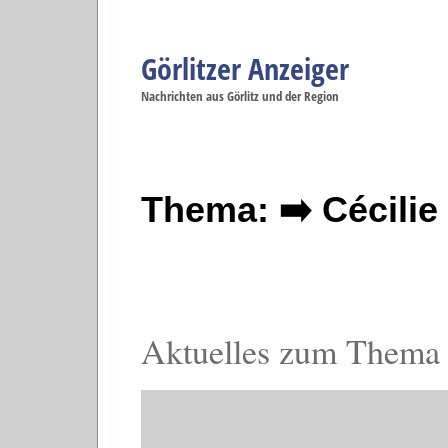
Görlitzer Anzeiger
Navigation
Nachrichten aus Görlitz und der Region
Menüpunkte
Görlitz
Görlitz
Görlitz
Görlitz
Gö
Startseite
Politik
Gesellschaft
Wirtschaft
Se
Thema: ➡️ Cécilie 
Aktuelles zum Thema C