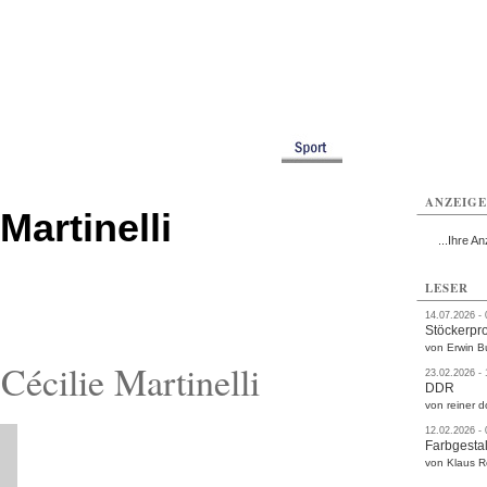
rlitz
Görlitz
Görlitz
Görlitz
Görlitz
Görlitz
rvice
Verkehr
Gesundheit
Kultur
Sport
Termine
ANZEIG
Martinelli
...Ihre An
LESER
14.07.2026 -
Stöckerpr
von Erwin B
écilie Martinelli
23.02.2026 -
DDR
von reiner d
12.02.2026 -
Farbgestal
von Klaus 