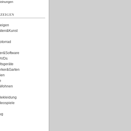
Meinungen
ZEIGEN
zeigen
täten&Kunst
torrad
er&Software
DVDs
tsgeräte
rker&Garten
ien
e
Wohnen
ekleidung
eospiele
ug