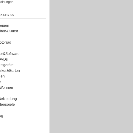
Meinungen
ZEIGEN
zeigen
täten&Kunst
torrad
er&Software
DVDs
tsgeräte
rker&Garten
ien
e
Wohnen
ekleidung
eospiele
ug