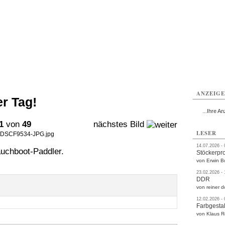
rlitz
Görlitz
Görlitz
Görlitz
Görlitz
Görlitz
rvice
Verkehr
Gesundheit
Kultur
Sport
Termine
ANZEIG
r Tag!
...Ihre An
1
von
49
nächstes Bild
LESER
c/DSCF9534-JPG.jpg
14.07.2026 -
auchboot-Paddler.
Stöckerpr
von Erwin B
23.02.2026 -
DDR
von reiner d
12.02.2026 -
Farbgestal
von Klaus 