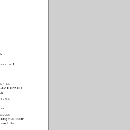
Kostenlos
EN
zeige hier!
 07:12Uhr
ojekt Kaufhaus
uß
 17:42Uhr
oss
 07:30Uhr
tung Stadthalle
Rodominsky