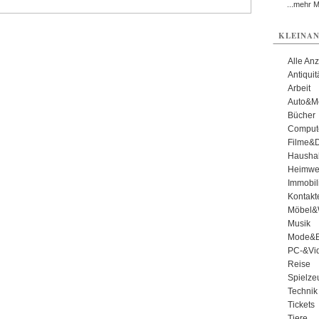
...mehr 
KLEINAN
Alle An
Antiqui
Arbeit
Auto&Mo
Bücher
Comput
Filme&
Haushal
Heimwe
Immobil
Kontakt
Möbel&
Musik
Mode&B
PC-&Vid
Reise
Spielze
Technik
Tickets
Tiere