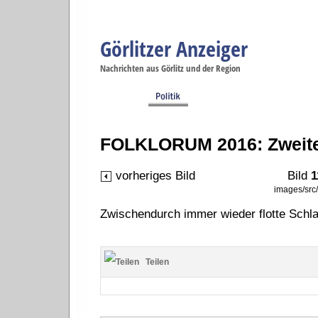
Görlitzer Anzeiger
Navigation
Nachrichten aus Görlitz und der Region
Menüpunkte
Görlitz
Görlitz
Görlitz
Görlitz
Gö
Startseite
Politik
Gesellschaft
Wirtschaft
Se
FOLKLORUM 2016: Zweite
vorheriges Bild
Bild
1
images/sr
Zwischendurch immer wieder flotte Schl
Teilen