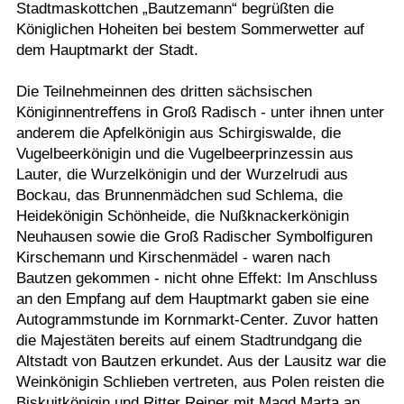
Stadtmaskottchen „Bautzemann“ begrüßten die
Termine
Königlichen Hoheiten bei bestem Sommerwetter auf
dem Hauptmarkt der Stadt.
Kostenlos
Die Teilnehmeinnen des dritten sächsischen
Königinnentreffens in Groß Radisch - unter ihnen unter
anderem die Apfelkönigin aus Schirgiswalde, die
Vugelbeerkönigin und die Vugelbeerprinzessin aus
Lauter, die Wurzelkönigin und der Wurzelrudi aus
Bockau, das Brunnenmädchen sud Schlema, die
Heidekönigin Schönheide, die Nußknackerkönigin
Neuhausen sowie die Groß Radischer Symbolfiguren
Kirschemann und Kirschenmädel - waren nach
Bautzen gekommen - nicht ohne Effekt: Im Anschluss
an den Empfang auf dem Hauptmarkt gaben sie eine
Autogrammstunde im Kornmarkt-Center. Zuvor hatten
die Majestäten bereits auf einem Stadtrundgang die
Altstadt von Bautzen erkundet. Aus der Lausitz war die
Weinkönigin Schlieben vertreten, aus Polen reisten die
Biskuitkönigin und Ritter Reiner mit Magd Marta an.