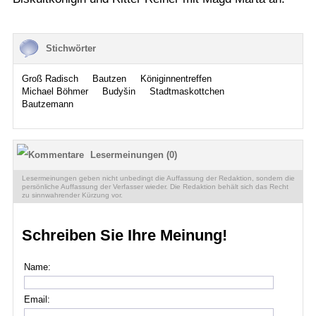
Stichwörter
Groß Radisch
Bautzen
Königinnentreffen
Michael Böhmer
Budyšin
Stadtmaskottchen
Bautzemann
Lesermeinungen (0)
Lesermeinungen geben nicht unbedingt die Auffassung der Redaktion, sondern die
persönliche Auffassung der Verfasser wieder. Die Redaktion behält sich das Recht
zu sinnwahrender Kürzung vor.
Schreiben Sie Ihre Meinung!
Name:
Email: