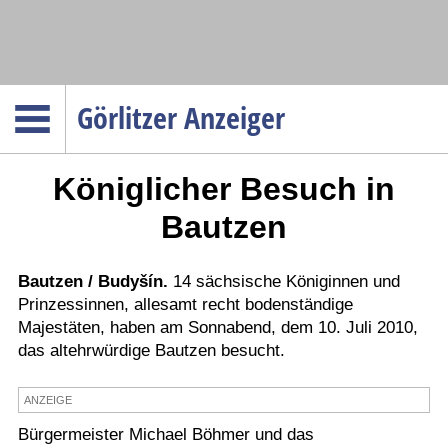
Navigation
Görlitzer Anzeiger
Startseite
Königlicher Besuch in
Menüpunkte
Politik
Bautzen
Gesellschaft
Wirtschaft
Bautzen / Budyšín.
14 sächsische Königinnen und
Prinzessinnen, allesamt recht bodenständige
Service
Majestäten, haben am Sonnabend, dem 10. Juli 2010,
Verkehr
das altehrwürdige Bautzen besucht.
Gesundheit
ANZEIGE
Kultur
Bürgermeister Michael Böhmer und das
Sport