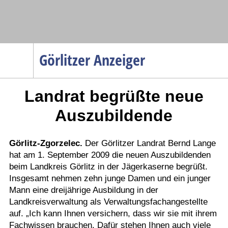
Navigation
Görlitzer Anzeiger
Startseite
Landrat begrüßte neue
Menüpunkte
Politik
Auszubildende
Gesellschaft
Wirtschaft
Görlitz-Zgorzelec.
Der Görlitzer Landrat Bernd Lange
hat am 1. September 2009 die neuen Auszubildenden
Service
beim Landkreis Görlitz in der Jägerkaserne begrüßt.
Verkehr
Insgesamt nehmen zehn junge Damen und ein junger
Mann eine dreijährige Ausbildung in der
Gesundheit
Landkreisverwaltung als Verwaltungsfachangestellte
Kultur
auf. „Ich kann Ihnen versichern, dass wir sie mit ihrem
Fachwissen brauchen. Dafür stehen Ihnen auch viele
Sport