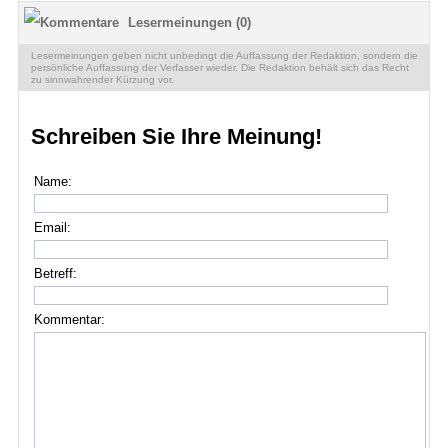
Lesermeinungen (0)
Lesermeinungen geben nicht unbedingt die Auffassung der Redaktion, sondern die
persönliche Auffassung der Verfasser wieder. Die Redaktion behält sich das Recht
zu sinnwahrender Kürzung vor.
Schreiben Sie Ihre Meinung!
Name:
Email:
Betreff:
Kommentar: