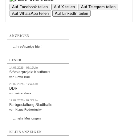
Auf Facebook teilen
Auf X teilen
Auf Telegram teilen
Auf WhatsApp teilen
Auf LinkedIn teilen
ANZEIGEN
...Ihre Anzeige hier!
LESER
14.07.2026 - 07:12Uhr
Stöckerprojekt Kaufhaus
von Erwin Buß
23.02.2026 - 17:42Uhr
DDR
von reiner doss
12.02.2026 - 07:30Uhr
Farbgestaltung Stadthalle
von Klaus Rodominsky
...mehr Meinungen
KLEINANZEIGEN