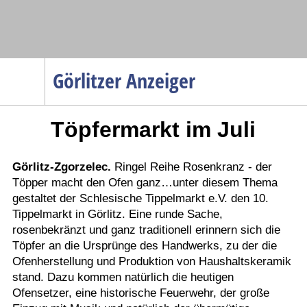
Navigation
Görlitzer Anzeiger
Startseite
Töpfermarkt im Juli
Menüpunkte
Politik
Gesellschaft
Görlitz-Zgorzelec.
Ringel Reihe Rosenkranz - der
Töpper macht den Ofen ganz…unter diesem Thema
Wirtschaft
gestaltet der Schlesische Tippelmarkt e.V. den 10.
Service
Tippelmarkt in Görlitz. Eine runde Sache,
rosenbekränzt und ganz traditionell erinnern sich die
Verkehr
Töpfer an die Ursprünge des Handwerks, zu der die
Gesundheit
Ofenherstellung und Produktion von Haushaltskeramik
stand. Dazu kommen natürlich die heutigen
Kultur
Ofensetzer, eine historische Feuerwehr, der große
Sport