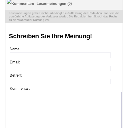
Lesermeinungen (0)
Lesermeinungen geben nicht unbedingt die Auffassung der Redaktion, sondern die
persönliche Auffassung der Verfasser wieder. Die Redaktion behält sich das Recht
zu sinnwahrender Kürzung vor.
Schreiben Sie Ihre Meinung!
Name:
Email:
Betreff:
Kommentar: