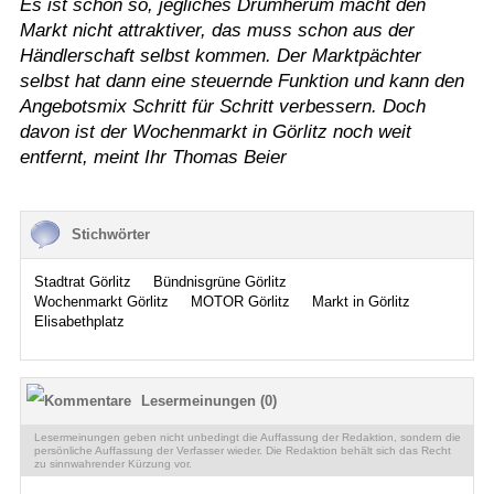
Es ist schon so, jegliches Drumherum macht den
Markt nicht attraktiver, das muss schon aus der
Händlerschaft selbst kommen. Der Marktpächter
selbst hat dann eine steuernde Funktion und kann den
Angebotsmix Schritt für Schritt verbessern. Doch
davon ist der Wochenmarkt in Görlitz noch weit
entfernt, meint Ihr Thomas Beier
Stichwörter
Stadtrat Görlitz
Bündnisgrüne Görlitz
Wochenmarkt Görlitz
MOTOR Görlitz
Markt in Görlitz
Elisabethplatz
Lesermeinungen (0)
Lesermeinungen geben nicht unbedingt die Auffassung der Redaktion, sondern die
persönliche Auffassung der Verfasser wieder. Die Redaktion behält sich das Recht
zu sinnwahrender Kürzung vor.