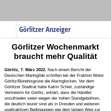
Navigation
Görlitzer Anzeiger
Startseite
Görlitzer Wochenmarkt
Menüpunkte
Politik
braucht mehr Qualität
Gesellschaft
Wirtschaft
Görlitz, 7. März 2022.
Nach einem Bericht der
Deutschen Marktgilde schrillen bei der Fraktion Motor
Service
Görlitz/Bündnisgrüne die Alarmglocken. Vor dem
Verkehr
Görlitzer Stadtrat hatte Katrin Schiel, zuständige
Vertreterin für Görlitz, erklärt, dass die Händler
Gesundheit
unzufrieden seien wegen der hohen Standgebühren,
Kultur
die deutlich teurer sind als in Dresden und weiteren
unattraktiven Bedingungen wie dem langen Weg zur
Sport