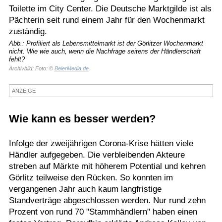
Toilette im City Center. Die Deutsche Marktgilde ist als
Termine
Pächterin seit rund einem Jahr für den Wochenmarkt
zuständig.
Kostenlos
Abb.: Profiliert als Lebensmittelmarkt ist der Görlitzer Wochenmarkt
nicht. Wie wie auch, wenn die Nachfrage seitens der Händlerschaft
fehlt?
Archivbild: Foto: ©
BeierMedia.de
ANZEIGE
Wie kann es besser werden?
Infolge der zweijährigen Corona-Krise hätten viele
Händler aufgegeben. Die verbleibenden Akteure
streben auf Märkte mit höherem Potential und kehren
Görlitz teilweise den Rücken. So konnten im
vergangenen Jahr auch kaum langfristige
Standverträge abgeschlossen werden. Nur rund zehn
Prozent von rund 70 "Stammhändlern" haben einen