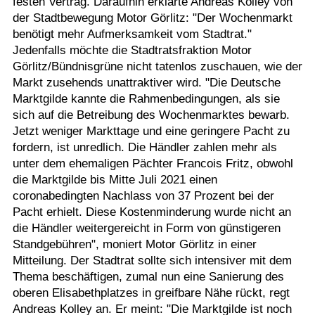
festen Vertrag. Daraufhin erklärte Andreas Kolley von
der Stadtbewegung Motor Görlitz: "Der Wochenmarkt
benötigt mehr Aufmerksamkeit vom Stadtrat."
Jedenfalls möchte die Stadtratsfraktion Motor
Görlitz/Bündnisgrüne nicht tatenlos zuschauen, wie der
Markt zusehends unattraktiver wird. "Die Deutsche
Marktgilde kannte die Rahmenbedingungen, als sie
sich auf die Betreibung des Wochenmarktes bewarb.
Jetzt weniger Markttage und eine geringere Pacht zu
fordern, ist unredlich. Die Händler zahlen mehr als
unter dem ehemaligen Pächter Francois Fritz, obwohl
die Marktgilde bis Mitte Juli 2021 einen
coronabedingten Nachlass von 37 Prozent bei der
Pacht erhielt. Diese Kostenminderung wurde nicht an
die Händler weitergereicht in Form von günstigeren
Standgebühren", moniert Motor Görlitz in einer
Mitteilung. Der Stadtrat sollte sich intensiver mit dem
Thema beschäftigen, zumal nun eine Sanierung des
oberen Elisabethplatzes in greifbare Nähe rückt, regt
Andreas Kolley an. Er meint: "Die Marktgilde ist noch