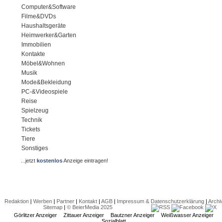
Computer&Software
Filme&DVDs
Haushaltsgeräte
Heimwerker&Garten
Immobilien
Kontakte
Möbel&Wohnen
Musik
Mode&Bekleidung
PC-&Videospiele
Reise
Spielzeug
Technik
Tickets
Tiere
Sonstiges
...jetzt
kostenlos
Anzeige eintragen!
Redaktion
|
Werben
|
Partner
|
Kontakt
|
AGB
|
Impressum & Datenschutzerklärung
|
Archi
Sitemap
|
© BeierMedia 2025
Görlitzer Anzeiger
Zittauer Anzeiger
Bautzner Anzeiger
Weißwasser Anzeiger
Sozialblatt