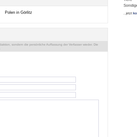
Sonstig
Polen in Görlitz
...jetzt
ko
ktion, sondern die persönliche Auffassung der Verfasser wieder. Die
.