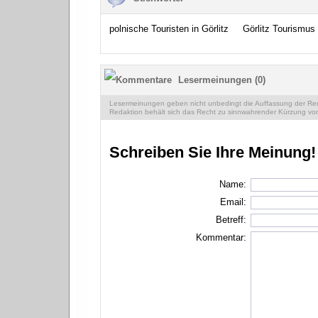
polnische Touristen in Görlitz
Görlitz Tourismus
Lesermeinungen (0)
Lesermeinungen geben nicht unbedingt die Auffassung der Reda
Redaktion behält sich das Recht zu sinnwahrender Kürzung vor
Schreiben Sie Ihre Meinung!
Name:
Email:
Betreff:
Kommentar: