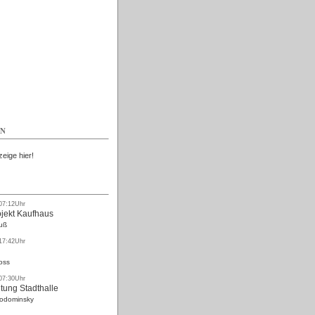
Kostenlos
EN
zeige hier!
 07:12Uhr
ojekt Kaufhaus
uß
 17:42Uhr
oss
 07:30Uhr
tung Stadthalle
Rodominsky