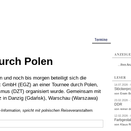
rlitz
Görlitz
Görlitz
Görlitz
Görlitz
Görlitz
rvice
Verkehr
Gesundheit
Kultur
Sport
Termine
ANZEIG
durch Polen
...Ihre An
n und noch bis morgen beteiligt sich die
LESER
ec GmbH (EGZ) an einer Tournee durch Polen,
14.07.2026 -
Stöckerpr
ismus (DZT) organisiert wurde. Gemeinsam mit
von Erwin B
itz in Danzig (Gdańsk), Warschau (Warszawa)
23.02.2026 -
DDR
von reiner d
z-Information, spricht mit polnischen Reiseveranstaltern.
12.02.2026 -
Farbgestal
von Klaus 