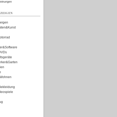
Meinungen
ZEIGEN
zeigen
täten&Kunst
torrad
er&Software
DVDs
tsgeräte
rker&Garten
ien
e
Wohnen
ekleidung
eospiele
ug