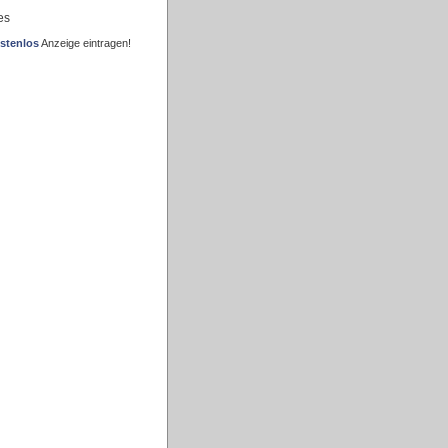
es
stenlos
Anzeige eintragen!