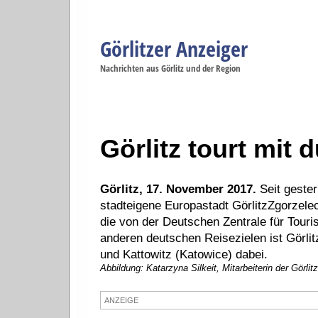
Görlitzer Anzeiger
Navigation
Nachrichten aus Görlitz und der Region
Menüpunkte
Görlitz
Görlitz
Görlitz
Görlitz
Gö
Startseite
Politik
Gesellschaft
Wirtschaft
Se
Görlitz tourt mit 
Görlitz, 17. November 2017.
Seit gester
stadteigene Europastadt GörlitzZgorzel
die von der Deutschen Zentrale für Tour
anderen deutschen Reisezielen ist Görl
und Kattowitz (Katowice) dabei.
Abbildung: Katarzyna Silkeit, Mitarbeiterin der Görlit
ANZEIGE