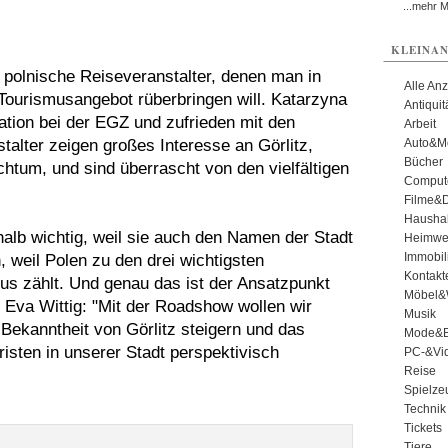
...mehr 
KLEINAN
 polnische Reiseveranstalter, denen man in
Alle An
urismusangebot rüberbringen will. Katarzyna
Antiqui
rmation bei der EGZ und zufrieden mit den
Arbeit
alter zeigen großes Interesse an Görlitz,
Auto&Mo
Bücher
htum, und sind überrascht von den vielfältigen
Comput
Filme&
Haushal
shalb wichtig, weil sie auch den Namen der Stadt
Heimwe
Immobil
, weil Polen zu den drei wichtigsten
Kontakt
us zählt. Und genau das ist der Ansatzpunkt
Möbel&
n Eva Wittig: "Mit der Roadshow wollen wir
Musik
 Bekanntheit von Görlitz steigern und das
Mode&B
sten in unserer Stadt perspektivisch
PC-&Vid
Reise
Spielze
Technik
Tickets
Tiere