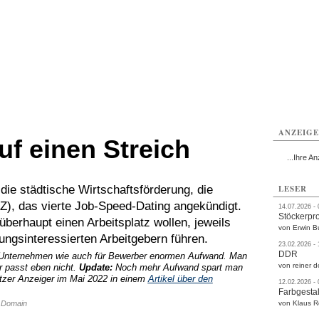
rlitz
Görlitz
Görlitz
Görlitz
Görlitz
Görlitz
rvice
Verkehr
Gesundheit
Kultur
Sport
Termine
ANZEIG
auf einen Streich
...Ihre An
 die städtische Wirtschaftsförderung, die
LESER
), das vierte Job-Speed-Dating angekündigt.
14.07.2026 -
Stöckerpr
überhaupt einen Arbeitsplatz wollen, jeweils
von Erwin B
ungsinteressierten Arbeitgebern führen.
23.02.2026 -
DDR
r Unternehmen wie auch für Bewerber enormen Aufwand. Man
von reiner d
 passt eben nicht.
Update:
Noch mehr Aufwand spart man
litzer Anzeiger im Mai 2022 in einem
Artikel über den
12.02.2026 -
Farbgestal
c Domain
von Klaus 