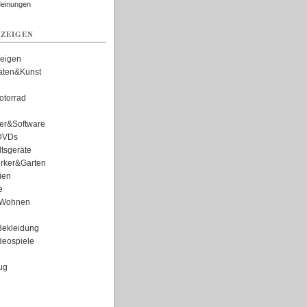
Meinungen
ZEIGEN
zeigen
täten&Kunst
torrad
er&Software
DVDs
tsgeräte
rker&Garten
ien
e
Wohnen
ekleidung
eospiele
ug