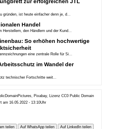
ungbrett zur erfolgreichen JTL
 gründen, ist heute einfacher denn je, d...
egionalen Handel
n Herstellern, den Händlern und der Kund...
hinenbau: So erhöhen hochwertige
ktsicherheit
nnzeichnungen eine zentrale Rolle für Si...
Arbeitsschutz im Wandel der
otz technischer Fortschritte weit...
ublicDomainPictures, Pixabay, Lizenz CC0 Public Domain
ert am 16.05.2022 - 13:10Uhr
am teilen
Auf WhatsApp teilen
Auf LinkedIn teilen