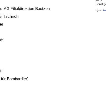
Sonstig
bs-AG Filialdirektion Bautzen
...jetzt
ko
el Tschirch
ei
bH
bH
für Bombardier)