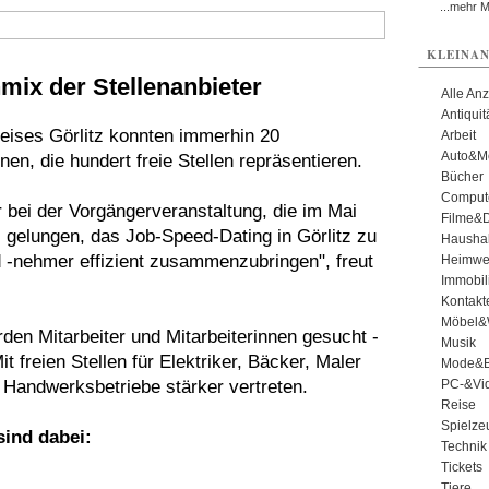
...mehr 
KLEINAN
ix der Stellenanbieter
Alle An
Antiqui
eises Görlitz konnten immerhin 20
Arbeit
Auto&Mo
en, die hundert freie Stellen repräsentieren.
Bücher
Comput
ir bei der Vorgängerveranstaltung, die im Mai
Filme&
s gelungen, das Job-Speed-Dating in Görlitz zu
Haushal
nd -nehmer effizient zusammenzubringen", freut
Heimwe
Immobil
Kontakt
Möbel&
den Mitarbeiter und Mitarbeiterinnen gesucht -
Musik
it freien Stellen für Elektriker, Bäcker, Maler
Mode&B
Handwerksbetriebe stärker vertreten.
PC-&Vid
Reise
Spielze
sind dabei:
Technik
Tickets
Tiere