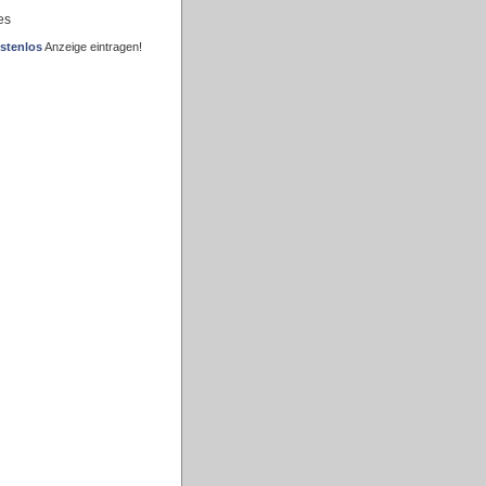
es
stenlos
Anzeige eintragen!