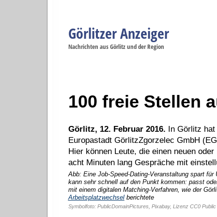
Görlitzer Anzeiger
Navigation
Nachrichten aus Görlitz und der Region
Menüpunkte
Görlitz
Görlitz
Görlitz
Görlitz
Gö
Startseite
Politik
Gesellschaft
Wirtschaft
Se
100 freie Stellen 
Görlitz, 12. Februar 2016.
In Görlitz hat
Europastadt GörlitzZgorzelec GmbH (EGZ
Hier können Leute, die einen neuen oder 
acht Minuten lang Gespräche mit einstell
Abb: Eine Job-Speed-Dating-Veranstaltung spart fü
kann sehr schnell auf den Punkt kommen: passt oder
mit einem digitalen Matching-Verfahren, wie der Gör
Arbeitsplatzwechsel
berichtete
Symbolfoto: PublicDomainPictures, Pixabay, Lizenz CC0 Publi