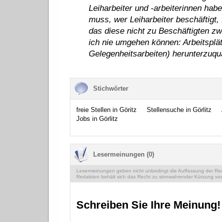
Leiharbeiter und -arbeiterinnen hab
muss, wer Leiharbeiter beschäftigt,
das diese nicht zu Beschäftigten z
ich nie umgehen können: Arbeitsplätz
Gelegenheitsarbeiten) herunterzuqua
Stichwörter
freie Stellen in Göritz
Stellensuche in Görlitz
Jobs in Görlitz
Lesermeinungen (0)
Lesermeinungen geben nicht unbedingt die Auffassung der Reda
Redaktion behält sich das Recht zu sinnwahrender Kürzung vor
Schreiben Sie Ihre Meinung!