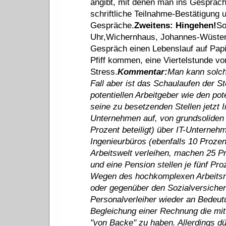
angibt, mit denen man ins Gespräc
schriftliche Teilnahme-Bestätigung 
Gespräche.
Zweitens: Hingehen!
So
Uhr,Wichernhaus, Johannes-Wüsten-
Gespräch einen Lebenslauf auf Papie
Pfiff kommen, eine Viertelstunde vo
Stress.
Kommentar:
Man kann solch
Fall aber ist das Schaulaufen der St
potentiellen Arbeitgeber wie den po
seine zu besetzenden Stellen jetzt In
Unternehmen auf, von grundsoliden
Prozent beteiligt) über IT-Unterneh
Ingenieurbüros (ebenfalls 10 Proze
Arbeitswelt verleihen, machen 25 Pr
und eine Pension stellen je fünf Pr
Wegen des hochkomplexen Arbeitsrec
oder gegenüber den Sozialversicher
Personalverleiher wieder an Bedeutun
Begleichung einer Rechnung die mit
"von Backe" zu haben. Allerdings dü