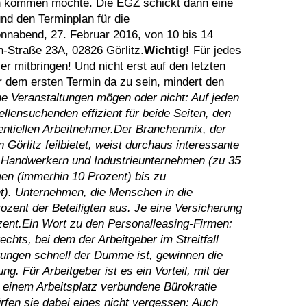
h kommen möchte. Die EGZ schickt dann eine
und den Terminplan für die
nnabend, 27. Februar 2016, von 10 bis 14
Straße 23A, 02826 Görlitz.
Wichtig!
Für jedes
r mitbringen! Und nicht erst auf den letzten
r dem ersten Termin da zu sein, mindert den
e Veranstaltungen mögen oder nicht: Auf jeden
ellensuchenden effizient für beide Seiten, den
tentiellen Arbeitnehmer.Der Branchenmix, der
 Görlitz feilbietet, weist durchaus interessante
 Handwerkern und Industrieunternehmen (zu 35
men (immerhin 10 Prozent) bis zu
nt). Unternehmen, die Menschen in die
ozent der Beteiligten aus. Je eine Versicherung
ozent.Ein Wort zu den Personalleasing-Firmen:
hts, bei dem der Arbeitgeber im Streitfall
ungen schnell der Dumme ist, gewinnen die
g. Für Arbeitgeber ist es ein Vorteil, mit der
 einem Arbeitsplatz verbundene Bürokratie
rfen sie dabei eines nicht vergessen: Auch