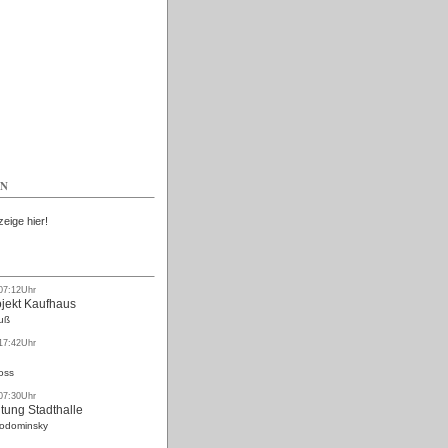
Kostenlos
EN
zeige hier!
 07:12Uhr
ojekt Kaufhaus
uß
 17:42Uhr
oss
 07:30Uhr
tung Stadthalle
Rodominsky