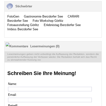
Stichwörter
FotoGen
Gastronomie Berzdorfer See
CARARI
Berzdorfer See
Foto Workshop Görlitz
Fotoausstellung Görlitz
Erlebnistag Berzdorfer See
Imbiss Berzdorfer See
Lesermeinungen (0)
Lesermeinungen geben nicht unbedingt die Auffassung der Redaktion, sondern die
persönliche Auffassung der Verfasser wieder. Die Redaktion behält sich das Recht
zu sinnwahrender Kürzung vor.
Schreiben Sie Ihre Meinung!
Name:
Email:
Betreff: