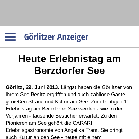
Navigation
Görlitzer Anzeiger
Startseite
Heute Erlebnistag am
Menüpunkte
Politik
Berzdorfer See
Gesellschaft
Wirtschaft
Görlitz, 29. Juni 2013.
Längst haben die Görlitzer von
ihrem See Besitz ergriffen und auch zahllose Gäste
Service
genießen Strand und Kultur am See. Zum heutigen 11.
Verkehr
Erlebnistag am Berzdorfer See werden - wie in den
Vorjahren - tausende Besucher erwartet. Zu den
Gesundheit
Pionieren am See gehört die CARARI
Kultur
Erlebnisgastronomie von Angelika Tram. Sie bringt
auch Kultur an den See - heute mit einem
Sport