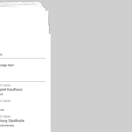
Kostenlos
EN
zeige hier!
 07:12Uhr
ojekt Kaufhaus
uß
 17:42Uhr
oss
 07:30Uhr
tung Stadthalle
Rodominsky