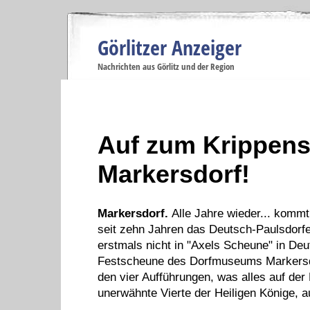
Görlitzer Anzeiger
Navigation
Nachrichten aus Görlitz und der Region
Menüpunkte
Görlitz
Görlitz
Görlitz
Görlitz
Gö
Startseite
Politik
Gesellschaft
Wirtschaft
Se
Auf zum Krippens
Markersdorf!
Markersdorf.
Alle Jahre wieder... kommt
seit zehn Jahren das Deutsch-Paulsdorfer
erstmals nicht in "Axels Scheune" in Deu
Festscheune des Dorfmuseums Markersdo
den vier Aufführungen, was alles auf de
unerwähnte Vierte der Heiligen Könige, 