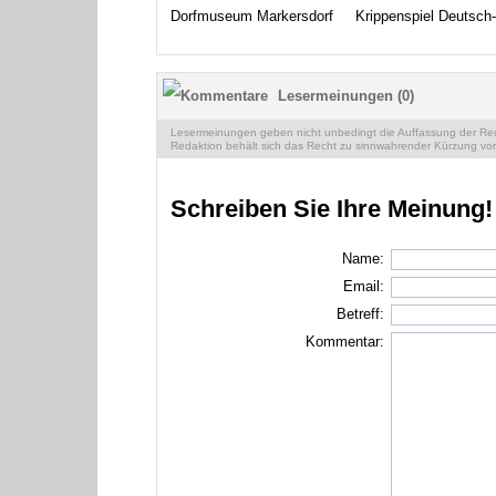
Dorfmuseum Markersdorf
Krippenspiel Deutsch-
Lesermeinungen (0)
Lesermeinungen geben nicht unbedingt die Auffassung der Reda
Redaktion behält sich das Recht zu sinnwahrender Kürzung vor
Schreiben Sie Ihre Meinung!
Name:
Email:
Betreff:
Kommentar: