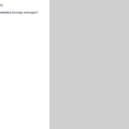
es
stenlos
Anzeige eintragen!