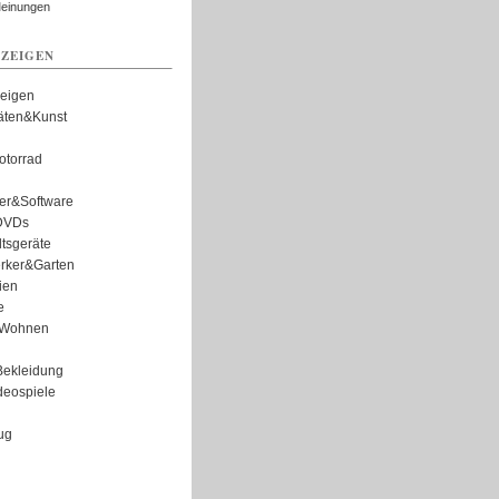
Meinungen
ZEIGEN
zeigen
täten&Kunst
torrad
er&Software
DVDs
tsgeräte
rker&Garten
ien
e
Wohnen
ekleidung
eospiele
ug