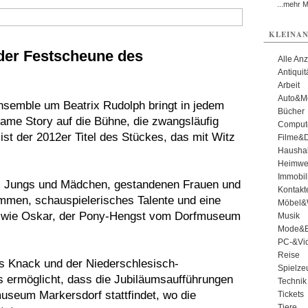
...mehr 
KLEINAN
der Festscheune des
Alle An
Antiqui
Arbeit
Auto&Mo
nsemble um Beatrix Rudolph bringt in jedem
Bücher
ame Story auf die Bühne, die zwangsläufig
Comput
ist der 2012er Titel des Stückes, das mit Witz
Filme&
Haushal
Heimwe
Immobil
n, Jungs und Mädchen, gestandenen Frauen und
Kontakt
men, schauspielerisches Talente und eine
Möbel&
o wie Oskar, der Pony-Hengst vom Dorfmuseum
Musik
Mode&B
PC-&Vid
Reise
s Knack und der Niederschlesisch-
Spielze
ermöglicht, dass die Jubiläumsaufführungen
Technik
useum Markersdorf stattfindet, wo die
Tickets
Tiere