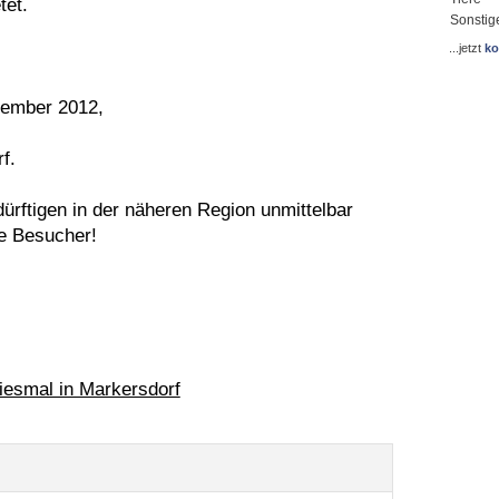
tet.
Sonstig
...jetzt
ko
zember 2012,
f.
dürftigen in der näheren Region unmittelbar
le Besucher!
iesmal in Markersdorf