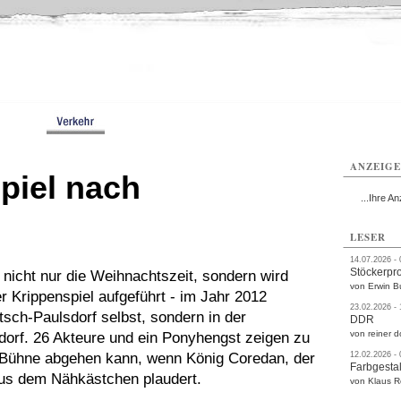
rlitz
Görlitz
Görlitz
Görlitz
Görlitz
Görlitz
rvice
Verkehr
Gesundheit
Kultur
Sport
Termine
ANZEIG
piel nach
...Ihre An
LESER
14.07.2026 -
Stöckerpr
 nicht nur die Weihnachtszeit, sondern wird
von Erwin B
 Krippenspiel aufgeführt - im Jahr 2012
23.02.2026 -
tsch-Paulsdorf selbst, sondern in der
DDR
von reiner d
rf. 26 Akteure und ein Ponyhengst zeigen zu
r Bühne abgehen kann, wenn König Coredan, der
12.02.2026 -
Farbgestal
aus dem Nähkästchen plaudert.
von Klaus 