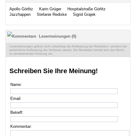
Apollo Görlitz
Karin Grüger
Hospitalstraße Görlitz
Jazzhappen
Stefanie Rediske
Sigrid Grajek
Lesermeinungen (0)
Lesermeinungen geben nicht unbedingt die Auffassung der Redaktion, sondern die
persönliche Auffassung der Verfasser wieder. Die Redaktion behält sich das Recht
zu sinnwahrender Kürzung vor.
Schreiben Sie Ihre Meinung!
Name:
Email:
Betreff:
Kommentar: