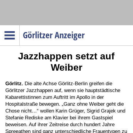
Navigation
Görlitzer Anzeiger
Startseite
Jazzhappen setzt auf
Menüpunkte
Politik
Weiber
Gesellschaft
Wirtschaft
Görlitz.
Die alte Achse Görlitz-Berlin greifen die
Görlitzer Jazzhappen auf, wenn sie hauptstädtische
Service
Kabarettistinnen zum Auftritt im Apollo in der
Verkehr
Hospitalstraße bewegen. „Ganz ohne Weiber geht die
Chose nicht…“ wollen Karin Grüger, Sigrid Grajek und
Gesundheit
Stefanie Rediske am Klavier bei ihrem Gastspiel
Kultur
beweisen. Auf ihrer Zeitreise durch hundert Jahre
Spreeathen sind ganz unterschiedliche Frauentypen zu
Sport