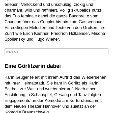
erleben: Verlockend und unschuldig, zickig und
Termine
charmant, wild und raffiniert. Völlig skrupellos nutzt
das Trio feminale dabei die ganze Bandbreite vom
Kostenlos
Chanson über das Couplet bis hin zum Gassenhauer.
Es erklingen Melodien und Texte von den Großen ihrer
Zunft wie Erich Kästner, Friedrich Hollaender, Mischa
Spoliansky und Hugo Wiener.
ANZEIGE
Eine Görlitzerin dabei
Karin Grüger feiert mit ihrem Auftritt das Wiedersehen
mit ihrer Heimatstadt. Sie kam in Görlitz als Karin
Eckholt zur Welt und wuchs hier auf. Nach einer
Ausbildung in Schauspiel, Gesang und Tanz folgten
Engagements an der Komödie am Kurfürstendamm,
dem Neuen Theater Hannover und zuletzt an der
Komödie Braunschweig.