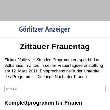
Navigation
Görlitzer Anzeiger
Startseite
Zittauer Frauentag
Menüpunkte
Politik
Gesellschaft
Zittau.
Volle vier Stunden Programm verspricht das
Volkshaus in Zittau in seiner Frauentagsveranstaltung
Wirtschaft
am 12. März 2011. Entsprechend heißt der Untertitel
Service
des Programms "Die lange Nacht der Frauen".
Verkehr
ANZEIGE
Gesundheit
Kultur
Komplettprogramm für Frauen
Sport