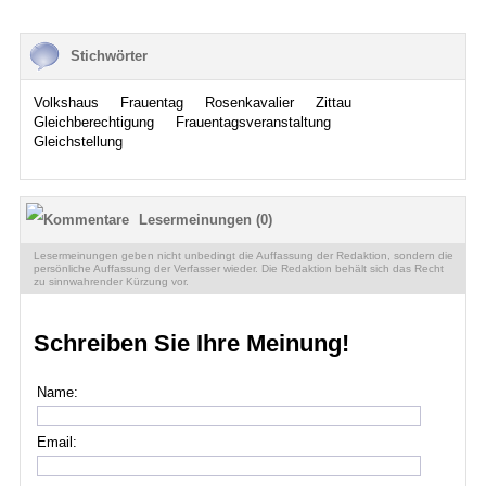
Stichwörter
Volkshaus
Frauentag
Rosenkavalier
Zittau
Gleichberechtigung
Frauentagsveranstaltung
Gleichstellung
Lesermeinungen (0)
Lesermeinungen geben nicht unbedingt die Auffassung der Redaktion, sondern die
persönliche Auffassung der Verfasser wieder. Die Redaktion behält sich das Recht
zu sinnwahrender Kürzung vor.
Schreiben Sie Ihre Meinung!
Name:
Email: