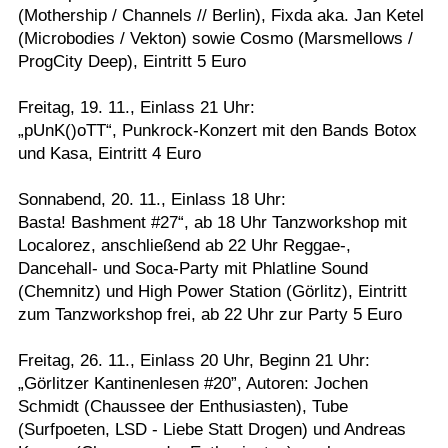
(Mothership / Channels // Berlin), Fixda aka. Jan Ketel
Termine
(Microbodies / Vekton) sowie Cosmo (Marsmellows /
ProgCity Deep), Eintritt 5 Euro
Kostenlos
Freitag, 19. 11., Einlass 21 Uhr:
„pUnK()oTT“, Punkrock-Konzert mit den Bands Botox
und Kasa, Eintritt 4 Euro
Sonnabend, 20. 11., Einlass 18 Uhr:
Basta! Bashment #27“, ab 18 Uhr Tanzworkshop mit
Localorez, anschließend ab 22 Uhr Reggae-,
Dancehall- und Soca-Party mit Phlatline Sound
(Chemnitz) und High Power Station (Görlitz), Eintritt
zum Tanzworkshop frei, ab 22 Uhr zur Party 5 Euro
Freitag, 26. 11., Einlass 20 Uhr, Beginn 21 Uhr:
„Görlitzer Kantinenlesen #20”, Autoren: Jochen
Schmidt (Chaussee der Enthusiasten), Tube
(Surfpoeten, LSD - Liebe Statt Drogen) und Andreas