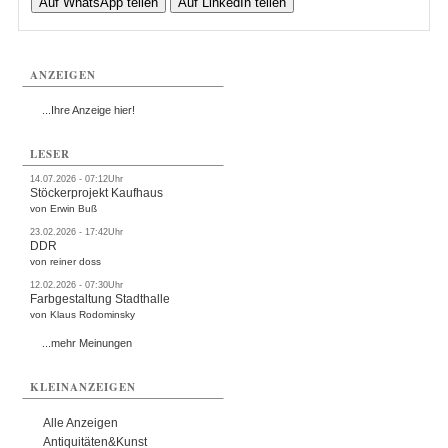
Auf WhatsApp teilen
Auf LinkedIn teilen
ANZEIGEN
...Ihre Anzeige hier!
LESER
14.07.2026 - 07:12Uhr
Stöckerprojekt Kaufhaus
von Erwin Buß
23.02.2026 - 17:42Uhr
DDR
von reiner doss
12.02.2026 - 07:30Uhr
Farbgestaltung Stadthalle
von Klaus Rodominsky
...mehr Meinungen
KLEINANZEIGEN
Alle Anzeigen
Antiquitäten&Kunst