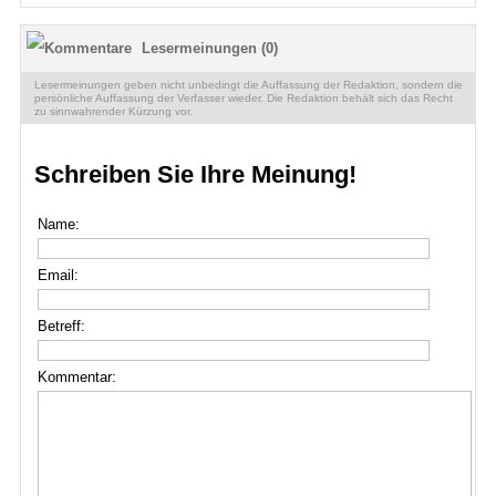
Lesermeinungen (0)
Lesermeinungen geben nicht unbedingt die Auffassung der Redaktion, sondern die
persönliche Auffassung der Verfasser wieder. Die Redaktion behält sich das Recht
zu sinnwahrender Kürzung vor.
Schreiben Sie Ihre Meinung!
Name:
Email:
Betreff:
Kommentar: