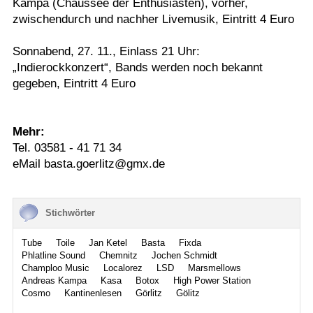
Kampa (Chaussee der Enthusiasten), vorher,
zwischendurch und nachher Livemusik, Eintritt 4 Euro
Sonnabend, 27. 11., Einlass 21 Uhr:
„Indierockkonzert“, Bands werden noch bekannt
gegeben, Eintritt 4 Euro
Mehr:
Tel. 03581 - 41 71 34
eMail basta.goerlitz@gmx.de
Stichwörter
Tube
Toile
Jan Ketel
Basta
Fixda
Phlatline Sound
Chemnitz
Jochen Schmidt
Champloo Music
Localorez
LSD
Marsmellows
Andreas Kampa
Kasa
Botox
High Power Station
Cosmo
Kantinenlesen
Görlitz
Gölitz