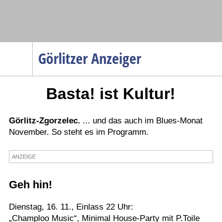
Navigation
Görlitzer Anzeiger
Startseite
Basta! ist Kultur!
Menüpunkte
Politik
Gesellschaft
Görlitz-Zgorzelec.
... und das auch im Blues-Monat
November. So steht es im Programm.
Wirtschaft
Service
ANZEIGE
Verkehr
Geh hin!
Gesundheit
Kultur
Dienstag, 16. 11., Einlass 22 Uhr:
„Champloo Music“, Minimal House-Party mit P.Toile
Sport