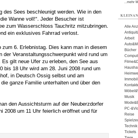
...mehr 
ung des Sees beschleunigt werden. Wie in den
KLEINAN
 die Wanne voll!“. Jeder Besucher ist
See zum Wasserschloss Tauchritz mitzubringen.
Alle An
d ein exklusives Fahrrad verlost.
Antiqui
Arbeit
Auto&Mo
o zum 6. Erlebnistag. Dies kann man in diesem
Bücher
nn der Veranstaltungsschwerpunkt wird rund um
Comput
 Es gilt neue Ufer zu erleben, den See aus
Filme&
Haushal
0 bis 18 Uhr wird am 28. Juni 2008 rund um
Heimwe
of, in Deutsch Ossig selbst und am
Immobil
die ganze Familie unterhalten und über den
Kontakt
Möbel&
Musik
Mode&B
man den Aussichtsturm auf der Neuberzdorfer
PC-&Vid
 2008 um 11 Uhr feierlich eröffnet und für
Reise
Spielze
Technik
Tickets
Tiere