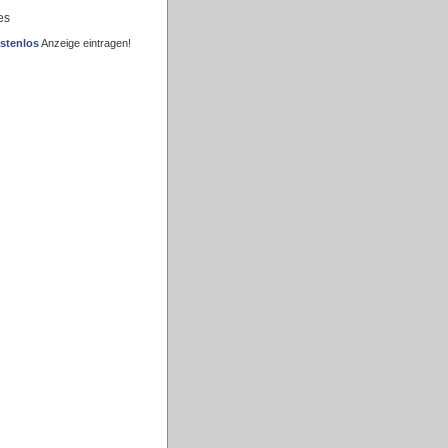
es
stenlos
Anzeige eintragen!