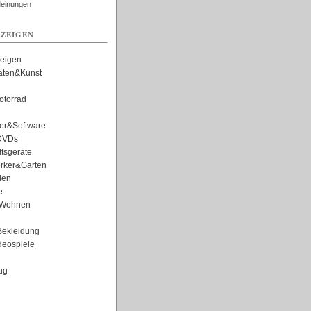
Meinungen
ZEIGEN
zeigen
täten&Kunst
torrad
er&Software
DVDs
tsgeräte
rker&Garten
ien
e
Wohnen
ekleidung
eospiele
ug