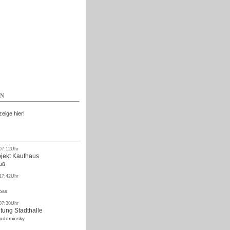
Kostenlos
EN
zeige hier!
 07:12Uhr
ojekt Kaufhaus
uß
 17:42Uhr
oss
 07:30Uhr
tung Stadthalle
Rodominsky