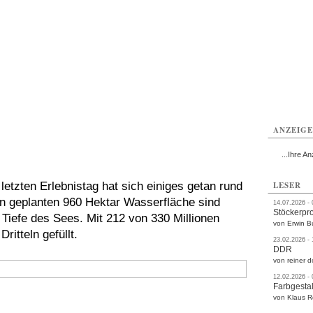
rlitz
Görlitz
Görlitz
Görlitz
Görlitz
Görlitz
rvice
Verkehr
Gesundheit
Kultur
Sport
Termine
ANZEIG
...Ihre An
letzten Erlebnistag hat sich einiges getan rund
LESER
n geplanten 960 Hektar Wasserfläche sind
14.07.2026 -
Stöckerpr
 Tiefe des Sees. Mit 212 von 330 Millionen
von Erwin B
itteln gefüllt.
23.02.2026 -
DDR
von reiner d
12.02.2026 -
Farbgestal
von Klaus 