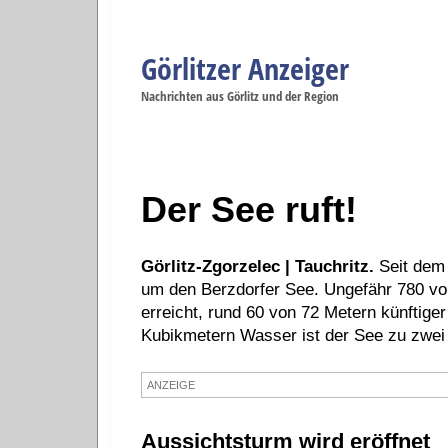
Görlitzer Anzeiger
Navigation
Nachrichten aus Görlitz und der Region
Menüpunkte
Görlitz
Görlitz
Görlitz
Görlitz
Gö
Startseite
Politik
Gesellschaft
Wirtschaft
Se
Der See ruft!
Görlitz-Zgorzelec | Tauchritz.
Seit dem 
um den Berzdorfer See. Ungefähr 780 vo
erreicht, rund 60 von 72 Metern künftiger
Kubikmetern Wasser ist der See zu zwei Dr
ANZEIGE
Aussichtsturm wird eröffnet