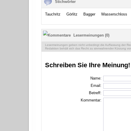
Stichwörter
Tauchritz
Görlitz
Bagger
Wasserschloss
Lesermeinungen (0)
Lesermeinungen geben nicht unbedingt die Auffassung der Reda
Redaktion behält sich das Recht zu sinnwahrender Kürzung vor
Schreiben Sie Ihre Meinung!
Name:
Email:
Betreff:
Kommentar: