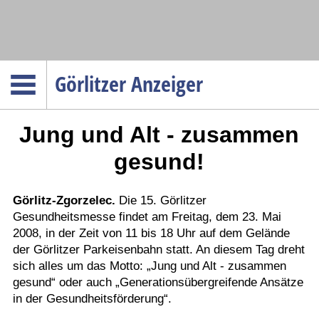
Navigation
Görlitzer Anzeiger
Startseite
Jung und Alt - zusammen
Menüpunkte
Politik
gesund!
Gesellschaft
Wirtschaft
Görlitz-Zgorzelec.
Die 15. Görlitzer
Gesundheitsmesse findet am Freitag, dem 23. Mai
Service
2008, in der Zeit von 11 bis 18 Uhr auf dem Gelände
Verkehr
der Görlitzer Parkeisenbahn statt. An diesem Tag dreht
sich alles um das Motto: „Jung und Alt - zusammen
Gesundheit
gesund“ oder auch „Generationsübergreifende Ansätze
Kultur
in der Gesundheitsförderung“.
Sport