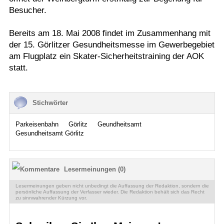
Besucher.
Bereits am 18. Mai 2008 findet im Zusammenhang mit
der 15. Görlitzer Gesundheitsmesse im Gewerbegebiet
am Flugplatz ein Skater-Sicherheitstraining der AOK
statt.
Stichwörter
Parkeisenbahn
Görlitz
Geundheitsamt
Gesundheitsamt Görlitz
Lesermeinungen (0)
Lesermeinungen geben nicht unbedingt die Auffassung der Redaktion, sondern die
persönliche Auffassung der Verfasser wieder. Die Redaktion behält sich das Recht
zu sinnwahrender Kürzung vor.