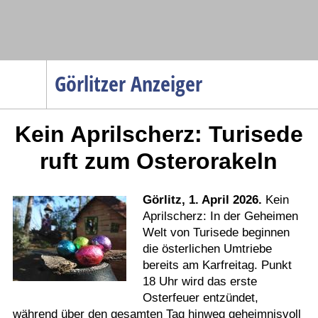
Navigation
Görlitzer Anzeiger
Startseite
Kein Aprilscherz: Turisede
Menüpunkte
Politik
ruft zum Osterorakeln
Gesellschaft
Wirtschaft
Görlitz, 1. April 2026.
Kein
Aprilscherz: In der Geheimen
Service
Welt von Turisede beginnen
Verkehr
die österlichen Umtriebe
bereits am Karfreitag. Punkt
Gesundheit
18 Uhr wird das erste
Kultur
Osterfeuer entzündet,
während über den gesamten Tag hinweg geheimnisvoll
Sport