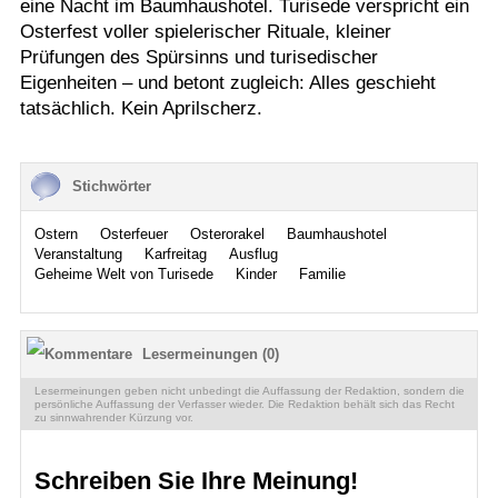
eine Nacht im Baumhaushotel. Turisede verspricht ein
Osterfest voller spielerischer Rituale, kleiner
Prüfungen des Spürsinns und turisedischer
Eigenheiten – und betont zugleich: Alles geschieht
tatsächlich. Kein Aprilscherz.
Stichwörter
Ostern
Osterfeuer
Osterorakel
Baumhaushotel
Veranstaltung
Karfreitag
Ausflug
Geheime Welt von Turisede
Kinder
Familie
Lesermeinungen (0)
Lesermeinungen geben nicht unbedingt die Auffassung der Redaktion, sondern die
persönliche Auffassung der Verfasser wieder. Die Redaktion behält sich das Recht
zu sinnwahrender Kürzung vor.
Schreiben Sie Ihre Meinung!