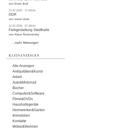
von Erwin Buß
23.02.2026 - 17:42Uhr
DDR
von reiner doss
12.02.2026 - 07:30Uhr
Farbgestaltung Stadthalle
von Klaus Rodominsky
...mehr Meinungen
KLEINANZEIGEN
Alle Anzeigen
Antiquitäten&Kunst
Arbeit
Auto&Motorrad
Bücher
Computer&Software
Filme&DVDs
Haushaltsgeräte
Heimwerker&Garten
Immobilien
Kontakte
Möbel&Wohnen