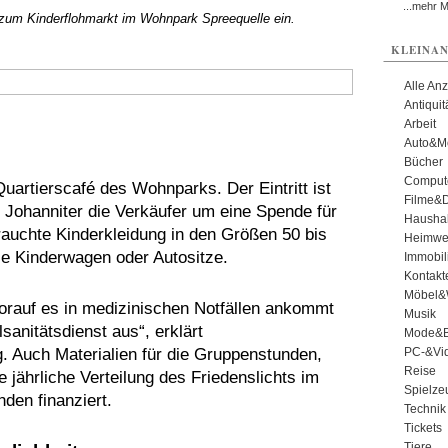
...mehr 
 zum Kinderflohmarkt im Wohnpark Spreequelle ein.
KLEINAN
Alle An
Antiqui
Arbeit
Auto&Mo
Bücher
Comput
Quartierscafé des Wohnparks. Der Eintritt ist
Filme&
ie Johanniter die Verkäufer um eine Spende für
Haushal
auchte Kinderkleidung in den Größen 50 bis
Heimwe
e Kinderwagen oder Autositze.
Immobil
Kontakt
Möbel&
orauf es in medizinischen Notfällen ankommt
Musik
sanitätsdienst aus“, erklärt
Mode&B
g. Auch Materialien für die Gruppenstunden,
PC-&Vid
Reise
jährliche Verteilung des Friedenslichts im
Spielze
den finanziert.
Technik
Tickets
Tiere