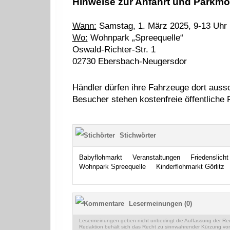
Hinweise zur Anfahrt und Parkmö
Wann:
Samstag, 1. März 2025, 9-13 Uhr
Wo:
Wohnpark „Spreequelle“
Oswald-Richter-Str. 1
02730 Ebersbach-Neugersdor
Händler dürfen ihre Fahrzeuge dort auss
Besucher stehen kostenfreie öffentliche 
Stichwörter
Babyflohmarkt
Veranstaltungen
Friedenslicht
Wohnpark Spreequelle
Kinderflohmarkt Görlitz
Lesermeinungen (0)
Lesermeinungen geben nicht unbedingt die Auffassung der Reda
Redaktion behält sich das Recht zu sinnwahrender Kürzung vor