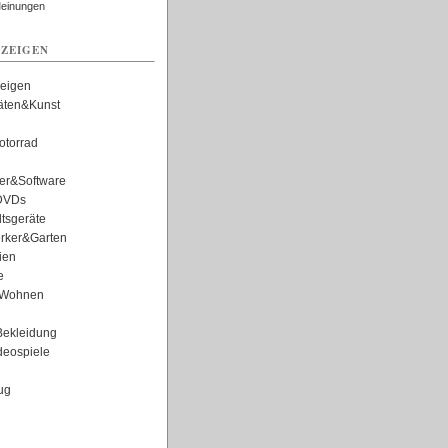
Meinungen
ZEIGEN
zeigen
täten&Kunst
torrad
er&Software
DVDs
tsgeräte
rker&Garten
ien
e
Wohnen
ekleidung
eospiele
ug