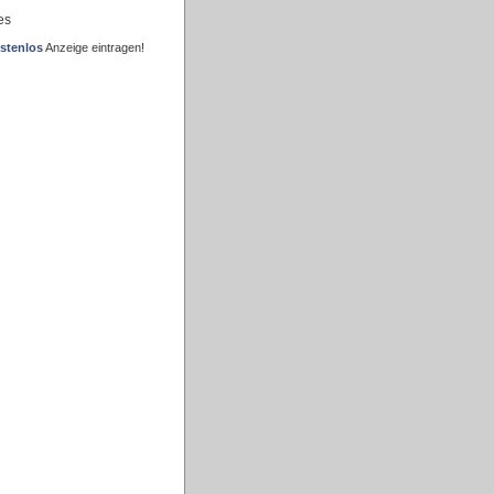
es
stenlos
Anzeige eintragen!