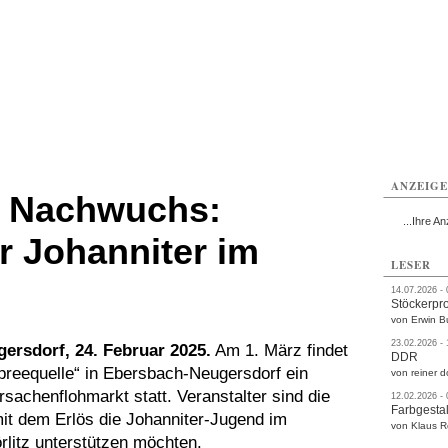
rlitz
Görlitz
Görlitz
Görlitz
Görlitz
Görlitz
rvice
Verkehr
Gesundheit
Kultur
Sport
Termine
ANZEIG
n Nachwuchs:
...Ihre An
r Johanniter im
LESER
14.07.2026 -
Stöckerpr
von Erwin B
23.02.2026 -
ersdorf, 24. Februar 2025.
Am 1. März findet
DDR
reequelle“ in Ebersbach-Neugersdorf ein
von reiner d
sachenflohmarkt statt. Veranstalter sind die
12.02.2026 -
Farbgestal
mit dem Erlös die Johanniter-Jugend im
von Klaus 
litz unterstützen möchten.