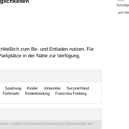
glichkeiten
Sonstig
...jetzt
ko
chließlich zum Be- und Entladen nutzen. Für
Parkplätze in der Nähe zur Verfügung.
Spielzeug
Kinder
Johanniter
Second-Hand
Flohmarkt
Kinderkleidung
Franziska Freiberg
ktion, sondern die persönliche Auffassung der Verfasser wieder. Die
.