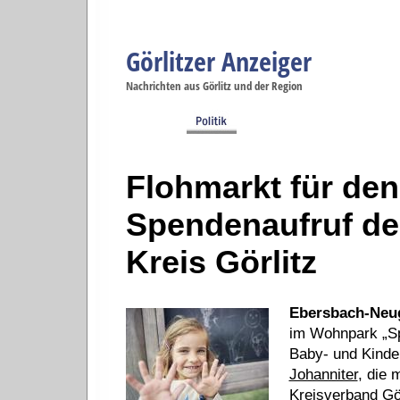
Görlitzer Anzeiger
Navigation
Nachrichten aus Görlitz und der Region
Menüpunkte
Görlitz
Görlitz
Görlitz
Görlitz
Gö
Startseite
Politik
Gesellschaft
Wirtschaft
Se
Flohmarkt für de
Spendenaufruf de
Kreis Görlitz
Ebersbach-Neug
im Wohnpark „Sp
Baby- und Kinder
Johanniter
, die 
Kreisverband Gör