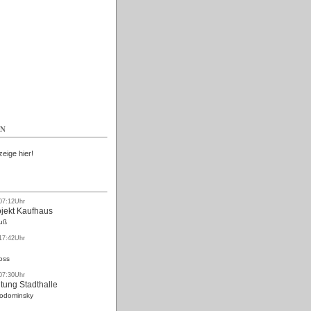
Kostenlos
EN
zeige hier!
 07:12Uhr
ojekt Kaufhaus
uß
 17:42Uhr
oss
 07:30Uhr
tung Stadthalle
Rodominsky