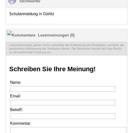
Stichwörter
Schulanmeldung in Görlitz
Lesermeinungen (0)
Lesermeinungen geben nicht unbedingt die Auffassung der Redaktion, sondern die
persönliche Auffassung der Verfasser wieder. Die Redaktion behält sich das Recht
zu sinnwahrender Kürzung vor.
Schreiben Sie Ihre Meinung!
Name:
Email:
Betreff:
Kommentar: