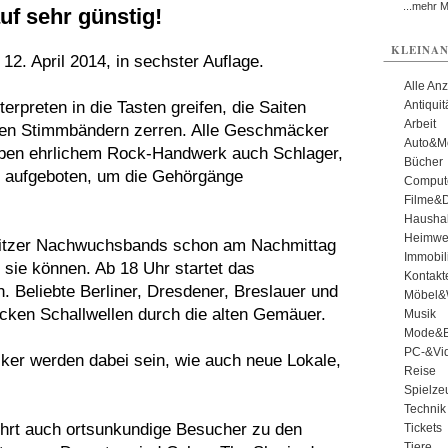
...mehr 
f sehr günstig!
KLEINAN
12. April 2014, in sechster Auflage.
Alle An
rpreten in die Tasten greifen, die Saiten
Antiqui
Arbeit
den Stimmbändern zerren. Alle Geschmäcker
Auto&Mo
eben ehrlichem Rock-Handwerk auch Schlager,
Bücher
zz aufgeboten, um die Gehörgänge
Comput
Filme&
Haushal
Heimwe
rlitzer Nachwuchsbands schon am Nachmittag
Immobil
sie können. Ab 18 Uhr startet das
Kontakt
. Beliebte Berliner, Dresdener, Breslauer und
Möbel&
icken Schallwellen durch die alten Gemäuer.
Musik
Mode&B
PC-&Vid
ker werden dabei sein, wie auch neue Lokale,
Reise
Spielze
Technik
führt auch ortsunkundige Besucher zu den
Tickets
Tiere