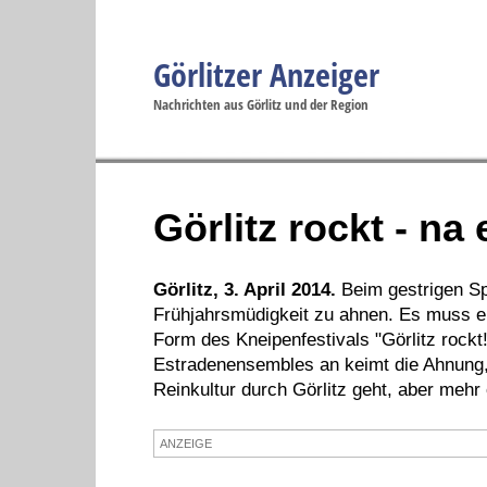
Görlitzer Anzeiger
Navigation
Nachrichten aus Görlitz und der Region
Menüpunkte
Görlitz
Görlitz
Görlitz
Görlitz
Gö
Startseite
Politik
Gesellschaft
Wirtschaft
Se
Görlitz rockt - na 
Görlitz, 3. April 2014.
Beim gestrigen Sp
Frühjahrsmüdigkeit zu ahnen. Es muss ei
Form des Kneipenfestivals "Görlitz rockt
Estradenensembles an keimt die Ahnung, 
Reinkultur durch Görlitz geht, aber mehr
ANZEIGE