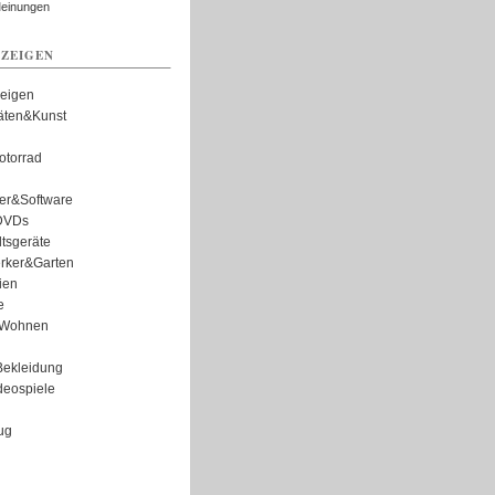
Meinungen
ZEIGEN
zeigen
täten&Kunst
torrad
er&Software
DVDs
tsgeräte
rker&Garten
ien
e
Wohnen
ekleidung
eospiele
ug