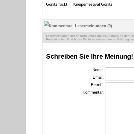
Görlitz rockt
Kneipenfestival Görlitz
Lesermeinungen (0)
Lesermeinungen geben nicht unbedingt die Auffassung der Reda
Redaktion behält sich das Recht zu sinnwahrender Kürzung vor
Schreiben Sie Ihre Meinung!
Name:
Email:
Betreff:
Kommentar: