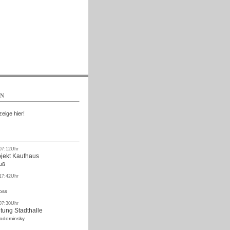
Kostenlos
EN
zeige hier!
 07:12Uhr
ojekt Kaufhaus
uß
 17:42Uhr
oss
 07:30Uhr
tung Stadthalle
Rodominsky