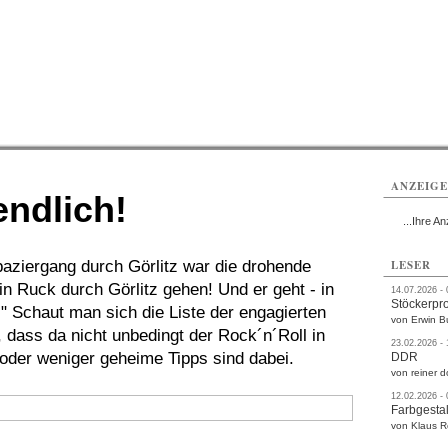
rlitz
Görlitz
Görlitz
Görlitz
Görlitz
Görlitz
rvice
Verkehr
Gesundheit
Kultur
Sport
Termine
ANZEIG
endlich!
...Ihre An
aziergang durch Görlitz war die drohende
LESER
n Ruck durch Görlitz gehen! Und er geht - in
14.07.2026 -
Stöckerpr
!" Schaut man sich die Liste der engagierten
von Erwin B
dass da nicht unbedingt der Rock´n´Roll in
23.02.2026 -
 oder weniger geheime Tipps sind dabei.
DDR
von reiner d
12.02.2026 -
Farbgestal
von Klaus 