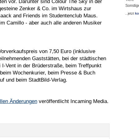
ten vor. Darunter sind Colour The Sky in der
Sonstig
rgesteine Zenker & Co. im Wirtshaus zur
...jetzt
ko
n Haack and Friends im Studentenclub Maus.
m Camillo - aber auch alle anderen Musiker
orverkaufspreis von 7,50 Euro (inklusive
teilnehmenden Gaststätten, bei der städtischen
I-Vent in der Brüderstraße, beim Treffpunkt
, beim Wochenkurier, beim Presse & Buch
f und beim StadtBild-Verlag.
ellen Änderungen
veröffentlicht Incaming Media.