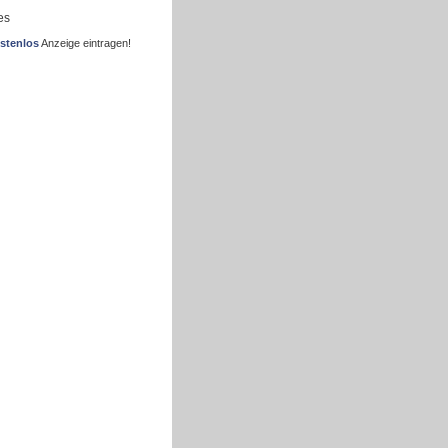
es
stenlos
Anzeige eintragen!