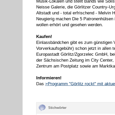
Musik-Lokalen und stellt Bands wie Solis
Neisse Galerie, die Görlitzer Country-U
Altstadt und - total erfrischend - Melvi
Neugierig machen Die 5 Patronenhülsen i
wollen erhört und gesehen werden.
Kaufen!
Einlassbändchen gibt es zum günstigen V
Vorverkaufsgebühr) schon jetzt in allen 
Europastadt Görlitz/Zgorzelec GmbH, bei 
der Sächsischen Zeitung im City Center
Zentrum am Postplatz sowie am Marktkau
Informieren!
Das
>Programm "Görlitz rockt" mit aktu
Stichwörter