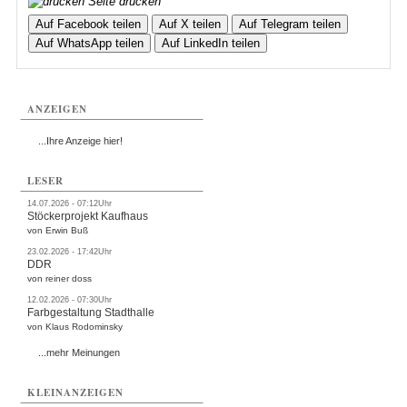
Seite drucken
Auf Facebook teilen
Auf X teilen
Auf Telegram teilen
Auf WhatsApp teilen
Auf LinkedIn teilen
ANZEIGEN
...Ihre Anzeige hier!
LESER
14.07.2026 - 07:12Uhr
Stöckerprojekt Kaufhaus
von Erwin Buß
23.02.2026 - 17:42Uhr
DDR
von reiner doss
12.02.2026 - 07:30Uhr
Farbgestaltung Stadthalle
von Klaus Rodominsky
...mehr Meinungen
KLEINANZEIGEN