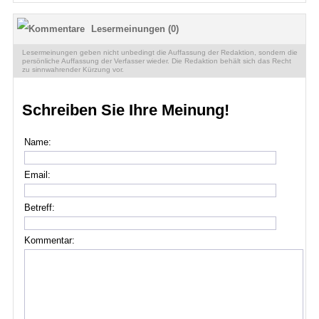
Lesermeinungen (0)
Lesermeinungen geben nicht unbedingt die Auffassung der Redaktion, sondern die
persönliche Auffassung der Verfasser wieder. Die Redaktion behält sich das Recht
zu sinnwahrender Kürzung vor.
Schreiben Sie Ihre Meinung!
Name:
Email:
Betreff:
Kommentar: