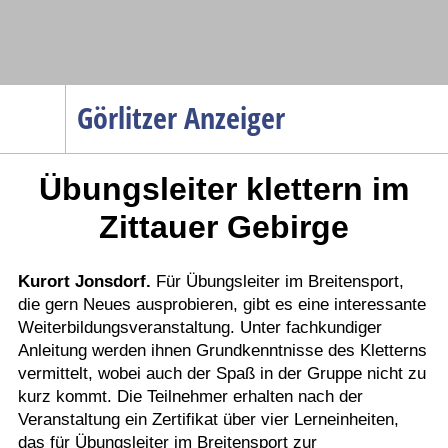
Navigation
Görlitzer Anzeiger
Startseite
Übungsleiter klettern im
Menüpunkte
Politik
Zittauer Gebirge
Gesellschaft
Wirtschaft
Kurort Jonsdorf.
Für Übungsleiter im Breitensport,
die gern Neues ausprobieren, gibt es eine interessante
Service
Weiterbildungsveranstaltung. Unter fachkundiger
Verkehr
Anleitung werden ihnen Grundkenntnisse des Kletterns
vermittelt, wobei auch der Spaß in der Gruppe nicht zu
Gesundheit
kurz kommt. Die Teilnehmer erhalten nach der
Kultur
Veranstaltung ein Zertifikat über vier Lerneinheiten,
das für Übungsleiter im Breitensport zur
Sport