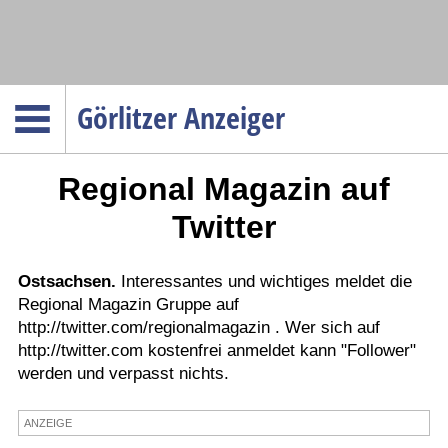
Navigation
Görlitzer Anzeiger
Startseite
Regional Magazin auf
Menüpunkte
Politik
Twitter
Gesellschaft
Wirtschaft
Ostsachsen.
Interessantes und wichtiges meldet die
Regional Magazin Gruppe auf
Service
http://twitter.com/regionalmagazin . Wer sich auf
Verkehr
http://twitter.com kostenfrei anmeldet kann "Follower"
werden und verpasst nichts.
Gesundheit
Kultur
ANZEIGE
Sport