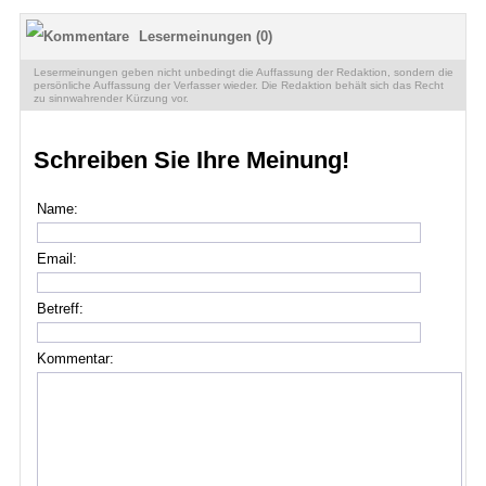
Lesermeinungen (0)
Lesermeinungen geben nicht unbedingt die Auffassung der Redaktion, sondern die
persönliche Auffassung der Verfasser wieder. Die Redaktion behält sich das Recht
zu sinnwahrender Kürzung vor.
Schreiben Sie Ihre Meinung!
Name:
Email:
Betreff:
Kommentar: