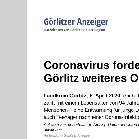
Görlitzer Anzeiger
Navigation
Nachrichten aus Görlitz und der Region
Menüpunkte
Görlitz
Görlitz
Görlitz
Görlitz
Gö
Startseite
Politik
Gesellschaft
Wirtschaft
Se
Coronavirus forde
Görlitz weiteres O
Landkreis Görlitz, 6. April 2020.
Auch da
zählt mit einem Lebensalter von 94 Jahr
Menschen – eine Entwarnung für junge Le
auch Teenager nach einer Corona-Infekti
Auf dem Zinzendorfplatz in Niesky. Durch die Coro
gewonnen
Archivbild: © Görlitzer Anzeiger