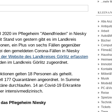
...mehr 
KLEINAN
Alle An
Antiqui
Arbeit
ril 2020 im Pflegeheim "Abendfrieden" in Niesky
Auto&Mo
it Stand von gestern gibt es im Landkreis
Bücher
tionen, ein Plus von sechs Fällen gegenüber
Comput
Filme&
bei den gemeldeten Corona-Fällen in Niesky
Haushal
 der Website des Landkreises Görlitz erfassten
Heimwe
en im Landkreis Görlitz zugeordnet.
Immobil
Kontakt
ktionen gelten 18 Personen als geheilt.
Möbel&
Musik
ell 177 Quarantänen angeordnet. In Summe
Mode&B
äne durchlaufen. 14 an Covid-19 Erkrankte
PC-&Vid
er intensivmedizinisch.
Reise
Spielze
das Pflegeheim Niesky
Technik
Tickets
Tiere