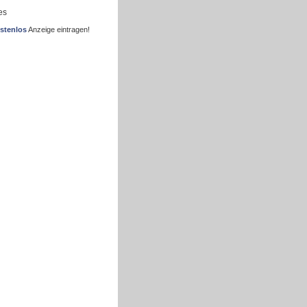
es
stenlos
Anzeige eintragen!