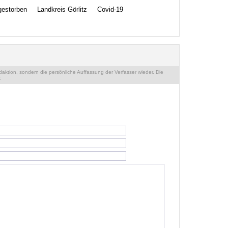
gestorben
Landkreis Görlitz
Covid-19
ktion, sondern die persönliche Auffassung der Verfasser wieder. Die
.