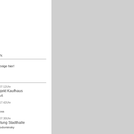
Kostenlos
EN
zeige hier!
 07:12Uhr
ojekt Kaufhaus
uß
 17:42Uhr
oss
 07:30Uhr
tung Stadthalle
Rodominsky