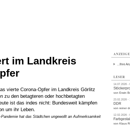
rlitz
Görlitz
Görlitz
Görlitz
Görlitz
Görlitz
rvice
Verkehr
Gesundheit
Kultur
Sport
Termine
ANZEIG
rt im Landkreis
...Ihre An
pfer
LESER
14.07.2026 -
Stöckerpr
s vierte Corona-Opfer im Landkreis Görlitz
von Erwin B
en zu den betagteren oder hochbetagten
23.02.2026 -
ute ist das indes nicht: Bundesweit kämpfen
DDR
von reiner d
on um ihr Leben.
12.02.2026 -
na-Pandemie hat das Städtchen ungewollt an Aufmerksamkeit
Farbgestal
von Klaus 