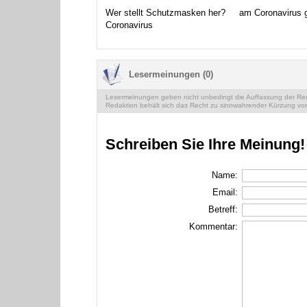
Wer stellt Schutzmasken her?
am Coronavirus 
Coronavirus
Lesermeinungen (0)
Lesermeinungen geben nicht unbedingt die Auffassung der Reda
Redaktion behält sich das Recht zu sinnwahrender Kürzung vor
Schreiben Sie Ihre Meinung!
Name:
Email:
Betreff:
Kommentar: