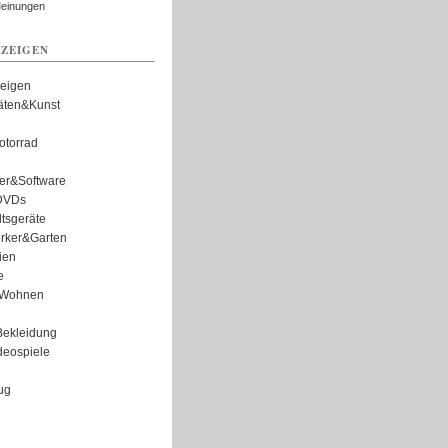
Meinungen
ZEIGEN
zeigen
täten&Kunst
torrad
er&Software
DVDs
tsgeräte
rker&Garten
ien
e
Wohnen
ekleidung
eospiele
ug