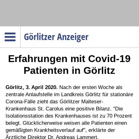
Navigation
Görlitzer Anzeiger
Startseite
Erfahrungen mit Covid-19
Menüpunkte
Politik
Patienten in Görlitz
Gesellschaft
Wirtschaft
Görlitz, 3. April 2020.
Nach der ersten Woche als
zentrale Anlaufstelle im Landkreis Görlitz für stationäre
Service
Corona-Fälle zieht das Görlitzer Malteser-
Verkehr
Krankenhaus St. Carolus eine positive Bilanz. "Die
Isolationsstation des Krankenhauses ist zu 70 Prozent
Gesundheit
belegt. Glücklicherweise weisen alle Patienten einen
Kultur
gemäßigten Krankheitsverlauf auf", erklärte der
Ärztliche Direktor Dr. Andreas Lammert.
Sport