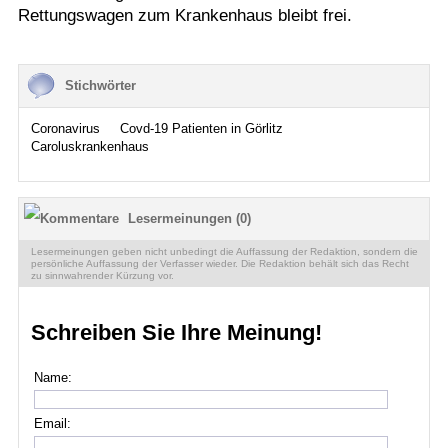
Rettungswagen zum Krankenhaus bleibt frei.
Stichwörter
Coronavirus
Covd-19 Patienten in Görlitz
Caroluskrankenhaus
Lesermeinungen (0)
Lesermeinungen geben nicht unbedingt die Auffassung der Redaktion, sondern die
persönliche Auffassung der Verfasser wieder. Die Redaktion behält sich das Recht
zu sinnwahrender Kürzung vor.
Schreiben Sie Ihre Meinung!
Name:
Email: