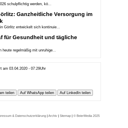
026 schulpflichtig werden, kö...
rlitz: Ganzheitliche Versorgung im
k
 Görlitz entwickelt sich kontinuie...
 für Gesundheit und tägliche
 heute regelmäßig mit unruhige...
ert am 03.04.2020 - 07:29Uhr
am teilen
Auf WhatsApp teilen
Auf LinkedIn teilen
pressum & Datenschutzerklärung
|
Archiv
|
Sitemap
|
© BeierMedia 2025