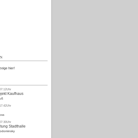
Kostenlos
EN
zeige hier!
 07:12Uhr
ojekt Kaufhaus
uß
 17:42Uhr
oss
 07:30Uhr
tung Stadthalle
Rodominsky