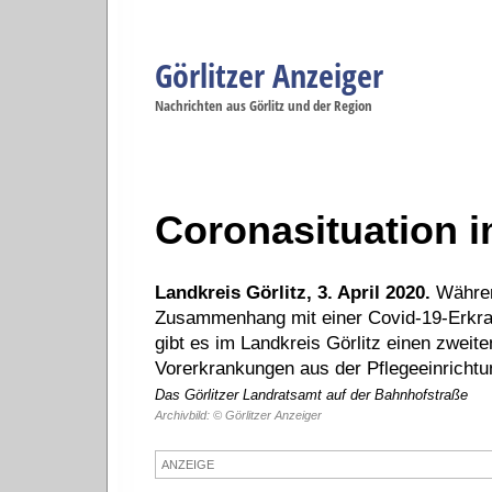
Görlitzer Anzeiger
Navigation
Nachrichten aus Görlitz und der Region
Menüpunkte
Görlitz
Görlitz
Görlitz
Görlitz
Gö
Startseite
Politik
Gesellschaft
Wirtschaft
Se
Coronasituation i
Landkreis Görlitz, 3. April 2020.
Während
Zusammenhang mit einer Covid-19-Erkran
gibt es im Landkreis Görlitz einen zweite
Vorerkrankungen aus der Pflegeeinrichtung
Das Görlitzer Landratsamt auf der Bahnhofstraße
Archivbild: © Görlitzer Anzeiger
ANZEIGE