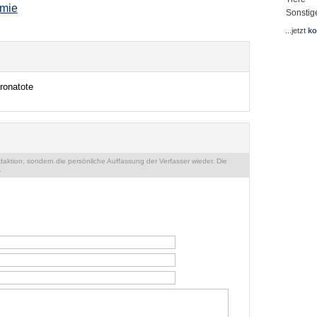
emie
Sonstig
...jetzt
ko
ronatote
ktion, sondern die persönliche Auffassung der Verfasser wieder. Die
.