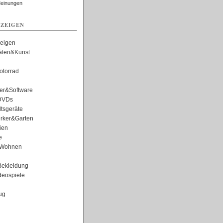
Meinungen
ZEIGEN
zeigen
täten&Kunst
torrad
er&Software
DVDs
tsgeräte
rker&Garten
ien
e
Wohnen
ekleidung
eospiele
ug