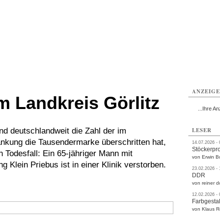
rlitz
Görlitz
Görlitz
Görlitz
Görlitz
Görlitz
rvice
Verkehr
Gesundheit
Kultur
Sport
Termine
ANZEIG
m Landkreis Görlitz
...Ihre An
 deutschlandweit die Zahl der im
LESER
kung die Tausendermarke überschritten hat,
14.07.2026 -
Stöckerpr
n Todesfall: Ein 65-jähriger Mann mit
von Erwin B
 Klein Priebus ist in einer Klinik verstorben.
23.02.2026 -
DDR
von reiner d
12.02.2026 -
Farbgestal
von Klaus 