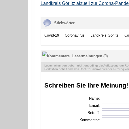
Landkreis Görlitz aktuell zur Corona-Pand
Stichwörter
Covid-19
Coronavirus
Landkreis Görlitz
Co
Lesermeinungen (0)
Lesermeinungen geben nicht unbedingt die Auffassung der Reda
Redaktion behält sich das Recht zu sinnwahrender Kürzung vor
Schreiben Sie Ihre Meinung!
Name:
Email:
Betreff:
Kommentar: