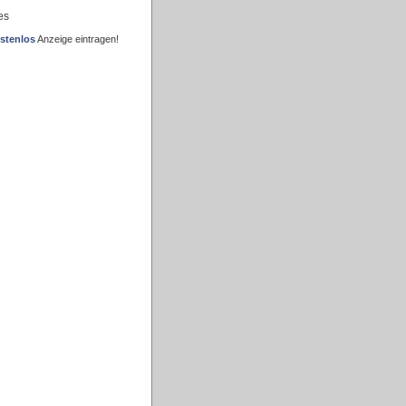
es
stenlos
Anzeige eintragen!