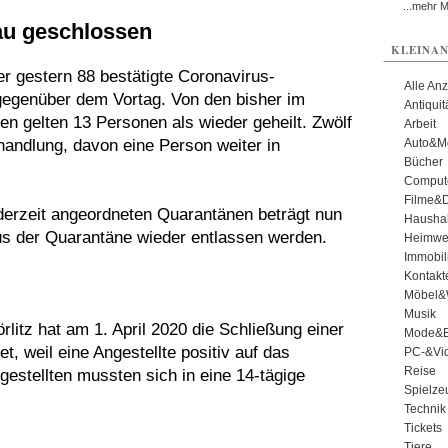
...mehr 
au geschlossen
KLEINAN
er gestern 88 bestätigte Coronavirus-
Alle An
gegenüber dem Vortag. Von den bisher im
Antiqui
en gelten 13 Personen als wieder geheilt. Zwölf
Arbeit
handlung, davon eine Person weiter in
Auto&Mo
Bücher
Comput
Filme&
derzeit angeordneten Quarantänen beträgt nun
Haushal
s der Quarantäne wieder entlassen werden.
Heimwe
Immobil
Kontakt
Möbel&
Musik
itz hat am 1. April 2020 die Schließung einer
Mode&B
, weil eine Angestellte positiv auf das
PC-&Vid
Reise
gestellten mussten sich in eine 14-tägige
Spielze
Technik
Tickets
Tiere