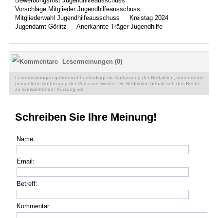
Bewerbungsfrist Jugendhilfeausschuss
Vorschläge Mitglieder Jugendhilfeausschuss
Mitgliederwahl Jugendhilfeausschuss
Kreistag 2024
Jugendamt Görlitz
Anerkannte Träger Jugendhilfe
Lesermeinungen (0)
Lesermeinungen geben nicht unbedingt die Auffassung der Redaktion, sondern die
persönliche Auffassung der Verfasser wieder. Die Redaktion behält sich das Recht
zu sinnwahrender Kürzung vor.
Schreiben Sie Ihre Meinung!
Name:
Email:
Betreff:
Kommentar: