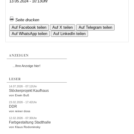
13.05.2024 - 10:13Uhr
Seite drucken
Auf Facebook teilen
Auf X teilen
Auf Telegram teilen
Auf WhatsApp teilen
Auf LinkedIn teilen
ANZEIGEN
...Ihre Anzeige hier!
LESER
14.07.2026 - 07:12Uhr
Stöckerprojekt Kaufhaus
von Erwin Buß
23.02.2026 - 17:42Uhr
DDR
von reiner doss
12.02.2026 - 07:30Uhr
Farbgestaltung Stadthalle
von Klaus Rodominsky