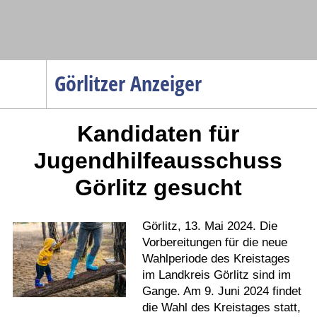
Navigation
Görlitzer Anzeiger
Startseite
Kandidaten für
Menüpunkte
Politik
Jugendhilfeausschuss
Gesellschaft
Görlitz gesucht
Wirtschaft
Service
Görlitz, 13. Mai 2024. Die
Verkehr
Vorbereitungen für die neue
Wahlperiode des Kreistages
Gesundheit
im Landkreis Görlitz sind im
Kultur
Gange. Am 9. Juni 2024 findet
die Wahl des Kreistages statt,
Sport