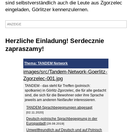
sind selbstverständlich auch die Leute aus Zgorzelec
Termine
eingeladen, Görlitzer kennenzulernen.
Kostenlos
ANZEIGE
Herzliche Einladung! Serdecznie
zapraszamy!
Thema: TANDEM Network
images/src/Tandem-Network-Goerlitz-
Zgorzelec-001.jpg
TANDEM - das steht für Treffen (polnisch:
spotkanie) in Görlitz-Zgorzelec, die für alle gedacht
sind, die sich für die Bewohner oder ihre Sprache
jeweils am anderen Neißeufer interessieren.
TANDEM-Sprachbegegnungen abgesagt
[02.11.2020]
Deutsch-polnische Sprachbegegnung in der
Europastadt
[28.08.2019]
Umweltfreundlich auf Deutsch und auf Polnisch