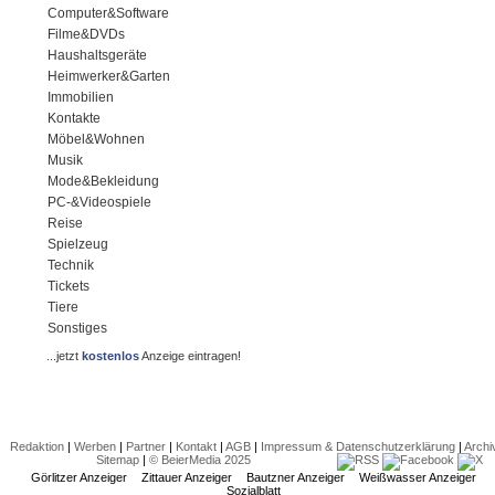
Computer&Software
Filme&DVDs
Haushaltsgeräte
Heimwerker&Garten
Immobilien
Kontakte
Möbel&Wohnen
Musik
Mode&Bekleidung
PC-&Videospiele
Reise
Spielzeug
Technik
Tickets
Tiere
Sonstiges
...jetzt
kostenlos
Anzeige eintragen!
Redaktion
|
Werben
|
Partner
|
Kontakt
|
AGB
|
Impressum & Datenschutzerklärung
|
Archi
Sitemap
|
© BeierMedia 2025
Görlitzer Anzeiger
Zittauer Anzeiger
Bautzner Anzeiger
Weißwasser Anzeiger
Sozialblatt