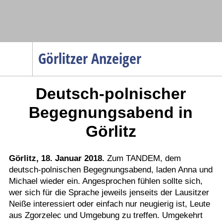
Navigation
Görlitzer Anzeiger
Startseite
Deutsch-polnischer
Menüpunkte
Politik
Begegnungsabend in
Gesellschaft
Görlitz
Wirtschaft
Service
Görlitz, 18. Januar 2018.
Zum TANDEM, dem
deutsch-polnischen Begegnungsabend, laden Anna und
Verkehr
Michael wieder ein. Angesprochen fühlen sollte sich,
Gesundheit
wer sich für die Sprache jeweils jenseits der Lausitzer
Kultur
Neiße interessiert oder einfach nur neugierig ist, Leute
aus Zgorzelec und Umgebung zu treffen. Umgekehrt
Sport