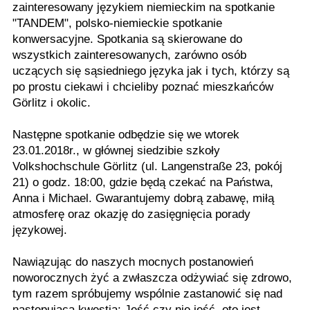
zainteresowany językiem niemieckim na spotkanie
"TANDEM", polsko-niemieckie spotkanie
konwersacyjne. Spotkania są skierowane do
wszystkich zainteresowanych, zarówno osób
uczących się sąsiedniego języka jak i tych, którzy są
po prostu ciekawi i chcieliby poznać mieszkańców
Görlitz i okolic.
Następne spotkanie odbędzie się we wtorek
23.01.2018r., w głównej siedzibie szkoły
Volkshochschule Görlitz (ul. Langenstraße 23, pokój
21) o godz. 18:00, gdzie będą czekać na Państwa,
Anna i Michael. Gwarantujemy dobrą zabawę, miłą
atmosferę oraz okazję do zasięgnięcia porady
językowej.
Nawiązując do naszych mocnych postanowień
noworocznych żyć a zwłaszcza odżywiać się zdrowo,
tym razem spróbujemy wspólnie zastanowić się nad
następującą kwestią: Jeść czy nie jeść, oto jest