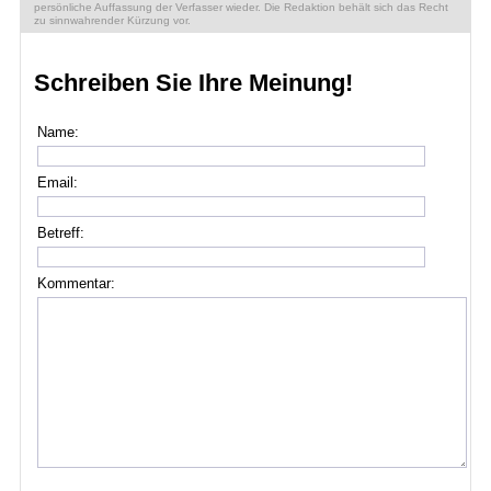
persönliche Auffassung der Verfasser wieder. Die Redaktion behält sich das Recht
zu sinnwahrender Kürzung vor.
Schreiben Sie Ihre Meinung!
Name:
Email:
Betreff:
Kommentar: