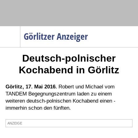
Navigation
Görlitzer Anzeiger
Startseite
Deutsch-polnischer
Menüpunkte
Politik
Kochabend in Görlitz
Gesellschaft
Wirtschaft
Görlitz, 17. Mai 2016.
Robert und Michael vom
TANDEM Begegnungszentrum laden zu einem
Service
weiteren deutsch-polnischen Kochabend einen -
Verkehr
immerhin schon den fünften.
Gesundheit
ANZEIGE
Kultur
Sport