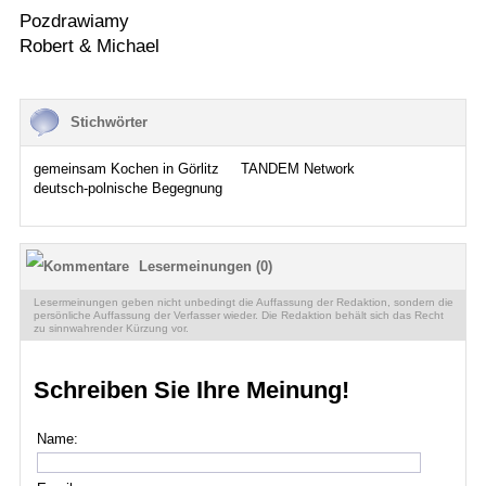
Pozdrawiamy
Robert & Michael
Stichwörter
gemeinsam Kochen in Görlitz
TANDEM Network
deutsch-polnische Begegnung
Lesermeinungen (0)
Lesermeinungen geben nicht unbedingt die Auffassung der Redaktion, sondern die
persönliche Auffassung der Verfasser wieder. Die Redaktion behält sich das Recht
zu sinnwahrender Kürzung vor.
Schreiben Sie Ihre Meinung!
Name: