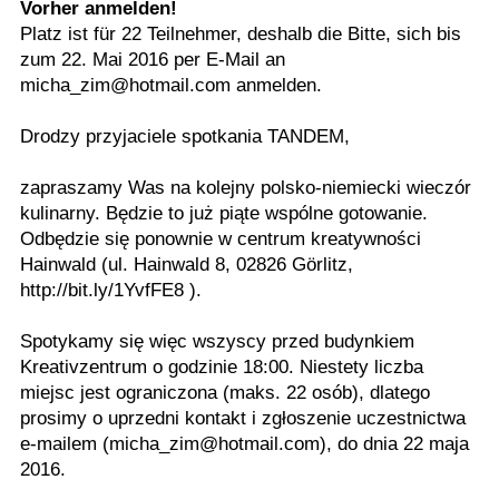
Vorher anmelden!
Platz ist für 22 Teilnehmer, deshalb die Bitte, sich bis
zum 22. Mai 2016 per E-Mail an
micha_zim@hotmail.com anmelden.
Drodzy przyjaciele spotkania TANDEM,
zapraszamy Was na kolejny polsko-niemiecki wieczór
kulinarny. Będzie to już piąte wspólne gotowanie.
Odbędzie się ponownie w centrum kreatywności
Hainwald (ul. Hainwald 8, 02826 Görlitz,
http://bit.ly/1YvfFE8 ).
Spotykamy się więc wszyscy przed budynkiem
Kreativzentrum o godzinie 18:00. Niestety liczba
miejsc jest ograniczona (maks. 22 osób), dlatego
prosimy o uprzedni kontakt i zgłoszenie uczestnictwa
e-mailem (micha_zim@hotmail.com), do dnia 22 maja
2016.