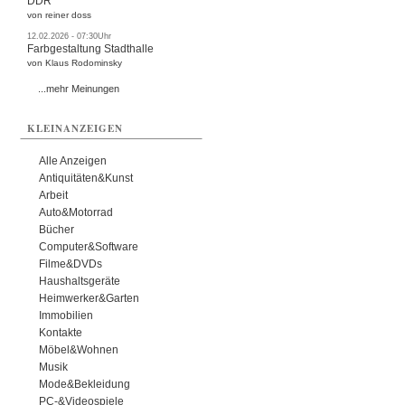
DDR
von reiner doss
12.02.2026 - 07:30Uhr
Farbgestaltung Stadthalle
von Klaus Rodominsky
...mehr Meinungen
KLEINANZEIGEN
Alle Anzeigen
Antiquitäten&Kunst
Arbeit
Auto&Motorrad
Bücher
Computer&Software
Filme&DVDs
Haushaltsgeräte
Heimwerker&Garten
Immobilien
Kontakte
Möbel&Wohnen
Musik
Mode&Bekleidung
PC-&Videospiele