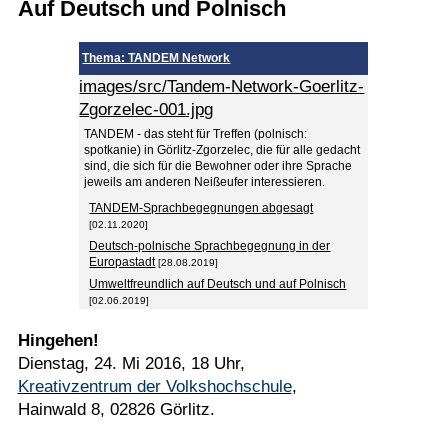
Auf Deutsch und Polnisch
Termine
Thema: TANDEM Network
Kostenlos
images/src/Tandem-Network-Goerlitz-
Zgorzelec-001.jpg
TANDEM - das steht für Treffen (polnisch:
spotkanie) in Görlitz-Zgorzelec, die für alle gedacht
sind, die sich für die Bewohner oder ihre Sprache
jeweils am anderen Neißeufer interessieren.
TANDEM-Sprachbegegnungen abgesagt
[02.11.2020]
Deutsch-polnische Sprachbegegnung in der
Europastadt
[28.08.2019]
Umweltfreundlich auf Deutsch und auf Polnisch
[02.06.2019]
Hingehen!
Dienstag, 24. Mi 2016, 18 Uhr,
Kreativzentrum der Volkshochschule
,
Hainwald 8, 02826 Görlitz.