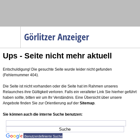
Navigation
Görlitzer Anzeiger
Startseite
Ups - Seite nicht mehr aktuell
Menüpunkte
Politik
Entschuldigung! Die gesuchte Seite wurde leider nicht gefunden
Gesellschaft
(Fehlernummer 404).
Wirtschaft
Die Seite ist nicht vorhanden oder die Seite hat im Rahmen unseres
Relaunches ihre Gültigkeit verloren. Falls ein veralteter Link Sie hierher geführt
Service
haben sollte, bitten wir um Ihr Verständnis. Eine Übersicht über unsere
Angebote finden Sie zur Orientierung auf der
Sitemap
.
Verkehr
Sie können auch die interne Suche benutzen:
Gesundheit
Kultur
Benutzerdefinierte Suche
Sport