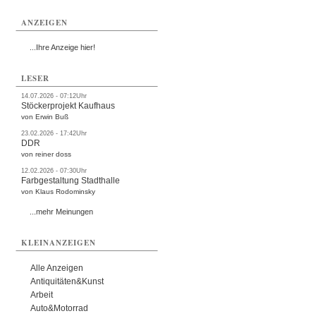
Termine
ANZEIGEN
Kostenlos
...Ihre Anzeige hier!
LESER
14.07.2026 - 07:12Uhr
Stöckerprojekt Kaufhaus
von Erwin Buß
23.02.2026 - 17:42Uhr
DDR
von reiner doss
12.02.2026 - 07:30Uhr
Farbgestaltung Stadthalle
von Klaus Rodominsky
...mehr Meinungen
KLEINANZEIGEN
Alle Anzeigen
Antiquitäten&Kunst
Arbeit
Auto&Motorrad