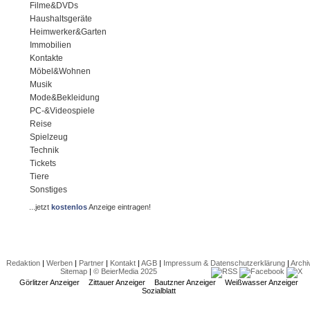
Filme&DVDs
Haushaltsgeräte
Heimwerker&Garten
Immobilien
Kontakte
Möbel&Wohnen
Musik
Mode&Bekleidung
PC-&Videospiele
Reise
Spielzeug
Technik
Tickets
Tiere
Sonstiges
...jetzt
kostenlos
Anzeige eintragen!
Redaktion
|
Werben
|
Partner
|
Kontakt
|
AGB
|
Impressum & Datenschutzerklärung
|
Archi
Sitemap
|
© BeierMedia 2025
Görlitzer Anzeiger
Zittauer Anzeiger
Bautzner Anzeiger
Weißwasser Anzeiger
Sozialblatt