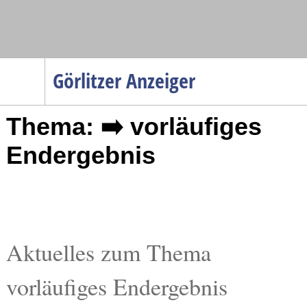
Navigation
Görlitzer Anzeiger
Startseite
Thema: ➡️ vorläufiges
Menüpunkte
Politik
Endergebnis
Gesellschaft
Wirtschaft
Service
Verkehr
Aktuelles zum Thema
Gesundheit
vorläufiges Endergebnis
Kultur
Sport