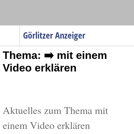
Navigation
Görlitzer Anzeiger
Startseite
Thema: ➡️ mit einem
Menüpunkte
Politik
Video erklären
Gesellschaft
Wirtschaft
Service
Verkehr
Aktuelles zum Thema mit
Gesundheit
einem Video erklären
Kultur
Sport