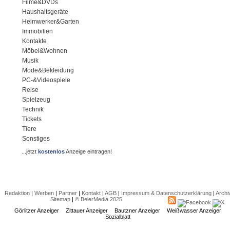
Filme&DVDs
Haushaltsgeräte
Heimwerker&Garten
Immobilien
Kontakte
Möbel&Wohnen
Musik
Mode&Bekleidung
PC-&Videospiele
Reise
Spielzeug
Technik
Tickets
Tiere
Sonstiges
...jetzt
kostenlos
Anzeige eintragen!
Redaktion
|
Werben
|
Partner
|
Kontakt
|
AGB
|
Impressum & Datenschutzerklärung
|
Archi
Sitemap
|
© BeierMedia 2025
Görlitzer Anzeiger
Zittauer Anzeiger
Bautzner Anzeiger
Weißwasser Anzeiger
Sozialblatt