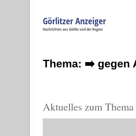
Görlitzer Anzeiger
Navigation
Nachrichten aus Görlitz und der Region
Menüpunkte
Görlitz
Görlitz
Görlitz
Görlitz
Gö
Startseite
Politik
Gesellschaft
Wirtschaft
Se
Thema: ➡️ gegen 
Aktuelles zum Thema