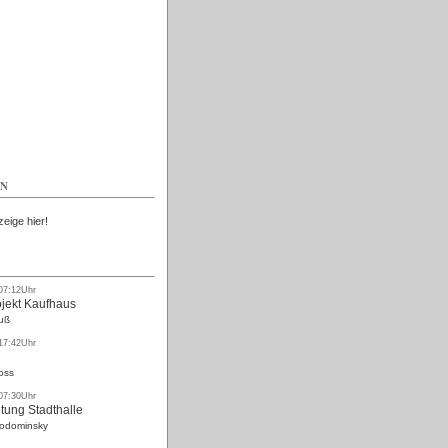
Kostenlos
EN
zeige hier!
 07:12Uhr
ojekt Kaufhaus
uß
 17:42Uhr
oss
 07:30Uhr
tung Stadthalle
Rodominsky