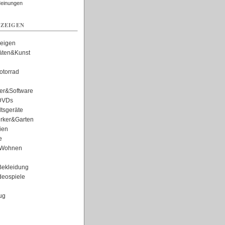
Meinungen
ZEIGEN
zeigen
täten&Kunst
torrad
er&Software
DVDs
tsgeräte
rker&Garten
ien
e
Wohnen
ekleidung
eospiele
ug