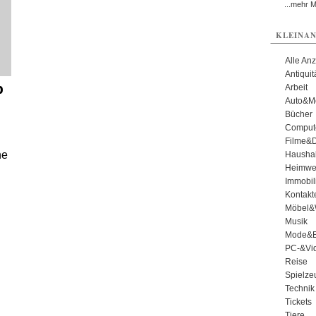
...mehr 
KLEINAN
Alle An
Antiqui
p
Arbeit
Auto&Mo
Bücher
Comput
Filme&
ne
Haushal
Heimwe
Immobil
Kontakt
Möbel&
Musik
Mode&B
PC-&Vid
Reise
Spielze
Technik
Tickets
Tiere