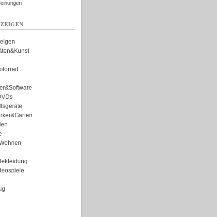
Meinungen
ZEIGEN
zeigen
täten&Kunst
torrad
er&Software
DVDs
tsgeräte
rker&Garten
ien
e
Wohnen
ekleidung
eospiele
ug