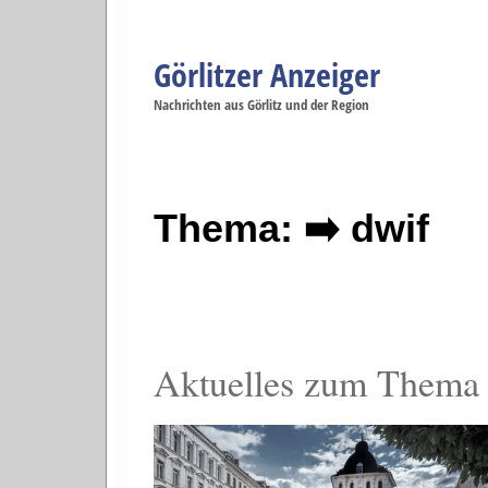
Görlitzer Anzeiger
Navigation
Nachrichten aus Görlitz und der Region
Menüpunkte
Görlitz
Görlitz
Görlitz
Görlitz
Gö
Startseite
Politik
Gesellschaft
Wirtschaft
Se
Thema: ➡️ dwif
Aktuelles zum Thema