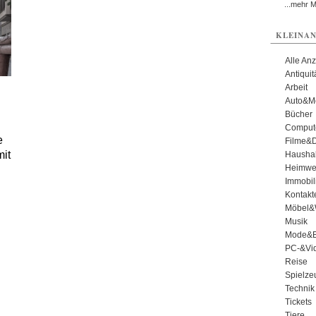
...mehr 
KLEINAN
Alle An
Antiqui
Arbeit
Auto&Mo
Bücher
Comput
e
Filme&
mit
Haushal
Heimwe
Immobil
Kontakt
Möbel&
Musik
Mode&B
PC-&Vid
Reise
Spielze
Technik
Tickets
Tiere