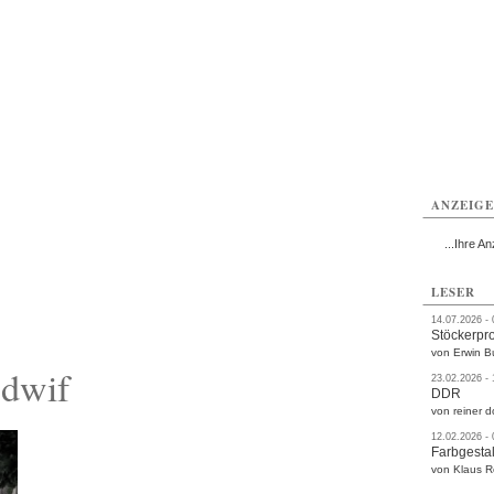
rlitz
Görlitz
Görlitz
Görlitz
Görlitz
Görlitz
rvice
Verkehr
Gesundheit
Kultur
Sport
Termine
ANZEIG
...Ihre An
LESER
14.07.2026 -
Stöckerpr
von Erwin B
 dwif
23.02.2026 -
DDR
von reiner d
12.02.2026 -
Farbgestal
von Klaus 