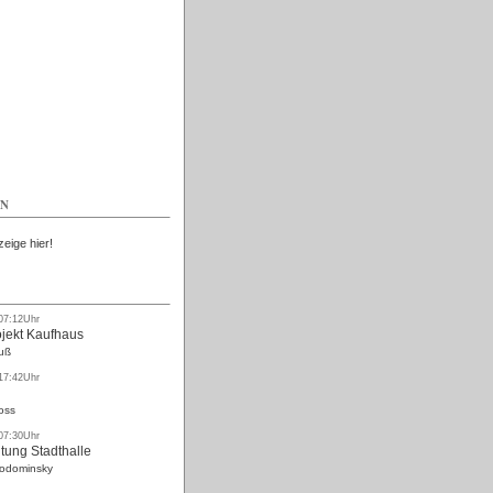
Kostenlos
EN
zeige hier!
 07:12Uhr
ojekt Kaufhaus
uß
 17:42Uhr
oss
 07:30Uhr
tung Stadthalle
Rodominsky