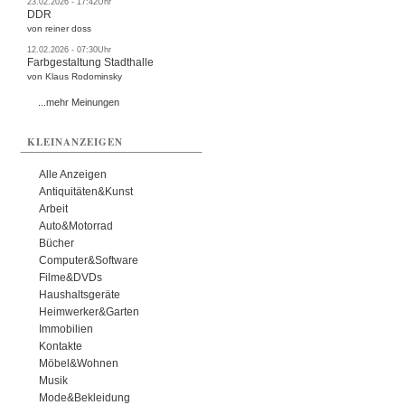
23.02.2026 - 17:42Uhr
DDR
von reiner doss
12.02.2026 - 07:30Uhr
Farbgestaltung Stadthalle
von Klaus Rodominsky
...mehr Meinungen
KLEINANZEIGEN
Alle Anzeigen
Antiquitäten&Kunst
Arbeit
Auto&Motorrad
Bücher
Computer&Software
Filme&DVDs
Haushaltsgeräte
Heimwerker&Garten
Immobilien
Kontakte
Möbel&Wohnen
Musik
Mode&Bekleidung