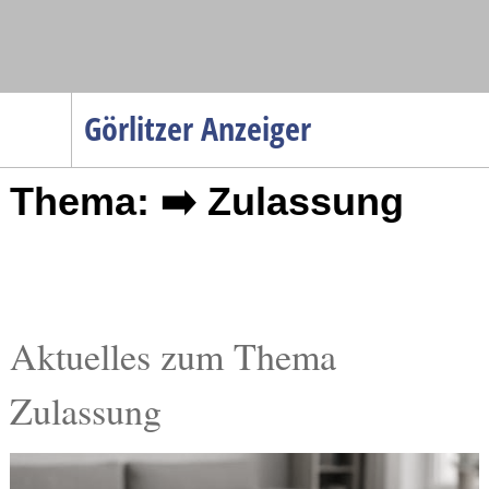
Navigation
Görlitzer Anzeiger
Startseite
Thema: ➡️ Zulassung
Menüpunkte
Politik
Gesellschaft
Wirtschaft
Service
Aktuelles zum Thema
Verkehr
Zulassung
Gesundheit
Kultur
Sport