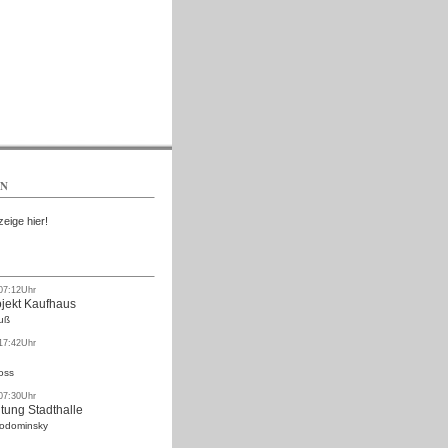
Kostenlos
EN
zeige hier!
 07:12Uhr
ojekt Kaufhaus
uß
 17:42Uhr
oss
 07:30Uhr
tung Stadthalle
Rodominsky