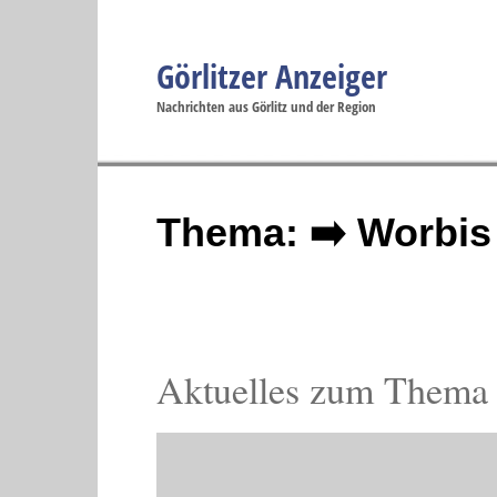
Görlitzer Anzeiger
Navigation
Nachrichten aus Görlitz und der Region
Menüpunkte
Görlitz
Görlitz
Görlitz
Görlitz
Gö
Startseite
Politik
Gesellschaft
Wirtschaft
Se
Thema: ➡️ Worbis
Aktuelles zum Thema