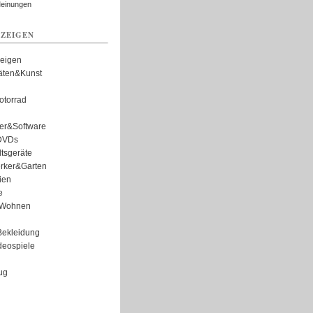
Meinungen
ZEIGEN
zeigen
täten&Kunst
torrad
er&Software
DVDs
tsgeräte
rker&Garten
ien
e
Wohnen
ekleidung
eospiele
ug