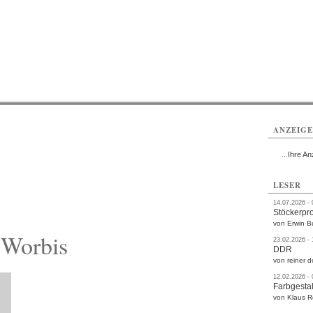
rlitz
Görlitz
Görlitz
Görlitz
Görlitz
Görlitz
rvice
Verkehr
Gesundheit
Kultur
Sport
Termine
ANZEIG
...Ihre An
LESER
14.07.2026 -
Stöckerpr
von Erwin B
 Worbis
23.02.2026 -
DDR
von reiner d
12.02.2026 -
Farbgestal
von Klaus 