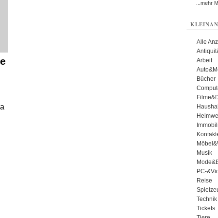
...mehr 
KLEINAN
Alle An
Antiqui
ne
Arbeit
Auto&Mo
Bücher
Comput
Filme&
ma
Haushal
Heimwe
Immobil
Kontakt
Möbel&
Musik
Mode&B
PC-&Vid
Reise
Spielze
Technik
Tickets
Tiere