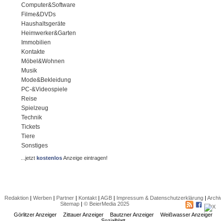
Computer&Software
Filme&DVDs
Haushaltsgeräte
Heimwerker&Garten
Immobilien
Kontakte
Möbel&Wohnen
Musik
Mode&Bekleidung
PC-&Videospiele
Reise
Spielzeug
Technik
Tickets
Tiere
Sonstiges
...jetzt
kostenlos
Anzeige eintragen!
Redaktion
|
Werben
|
Partner
|
Kontakt
|
AGB
|
Impressum & Datenschutzerklärung
|
Archi
Sitemap
|
© BeierMedia 2025
Görlitzer Anzeiger
Zittauer Anzeiger
Bautzner Anzeiger
Weißwasser Anzeiger
Sozialblatt