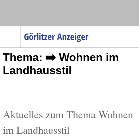
Navigation
Görlitzer Anzeiger
Startseite
Thema: ➡️ Wohnen im
Menüpunkte
Politik
Landhausstil
Gesellschaft
Wirtschaft
Service
Verkehr
Aktuelles zum Thema Wohnen
Gesundheit
im Landhausstil
Kultur
Sport