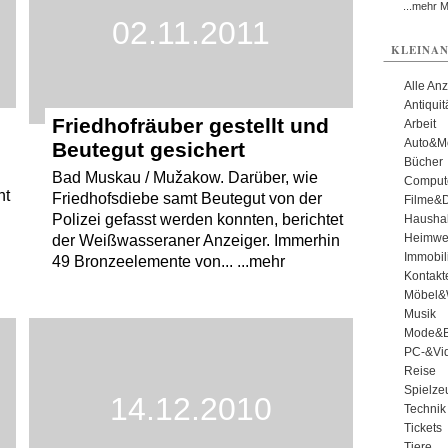
...mehr 
02.11.2011
KLEINAN
Alle An
Antiqui
Friedhofräuber gestellt und
Arbeit
Auto&Mo
Beutegut gesichert
Bücher
Bad Muskau / Mužakow. Darüber, wie
Comput
ht
Friedhofsdiebe samt Beutegut von der
Filme&
Polizei gefasst werden konnten, berichtet
Haushal
Heimwe
der Weißwasseraner Anzeiger. Immerhin
Immobil
49 Bronzeelemente von... ...mehr
Kontakt
Möbel&
Musik
Mode&B
PC-&Vid
Reise
Spielze
14.12.2010
Technik
Tickets
Tiere