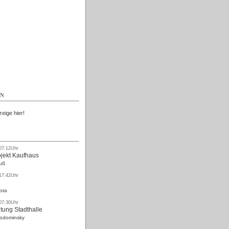
Kostenlos
EN
zeige hier!
 07:12Uhr
ojekt Kaufhaus
uß
 17:42Uhr
oss
 07:30Uhr
tung Stadthalle
Rodominsky