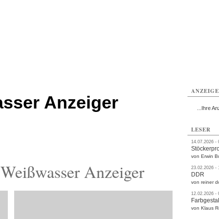
rlitz
Görlitz
Görlitz
Görlitz
Görlitz
Görlitz
rvice
Verkehr
Gesundheit
Kultur
Sport
Termine
ANZEIG
sser Anzeiger
...Ihre An
LESER
14.07.2026 -
Stöckerpr
von Erwin B
 Weißwasser Anzeiger
23.02.2026 -
DDR
von reiner d
12.02.2026 -
Farbgestal
von Klaus 