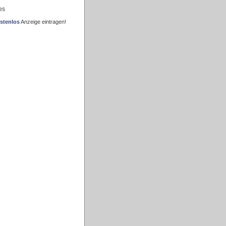
es
stenlos
Anzeige eintragen!