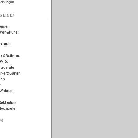
Meinungen
ZEIGEN
zeigen
täten&Kunst
torrad
er&Software
DVDs
tsgeräte
rker&Garten
ien
e
Wohnen
ekleidung
eospiele
ug