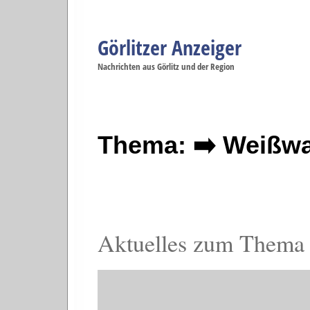
Görlitzer Anzeiger
Navigation
Nachrichten aus Görlitz und der Region
Menüpunkte
Görlitz
Görlitz
Görlitz
Görlitz
Gö
Startseite
Politik
Gesellschaft
Wirtschaft
Se
Thema: ➡️ Weißwa
Aktuelles zum Thema