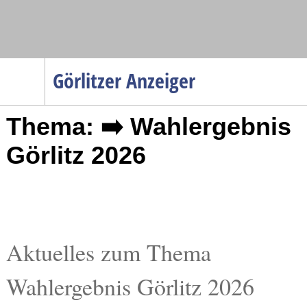
Navigation
Görlitzer Anzeiger
Startseite
Thema: ➡️ Wahlergebnis
Menüpunkte
Politik
Görlitz 2026
Gesellschaft
Wirtschaft
Service
Verkehr
Aktuelles zum Thema
Gesundheit
Wahlergebnis Görlitz 2026
Kultur
Sport