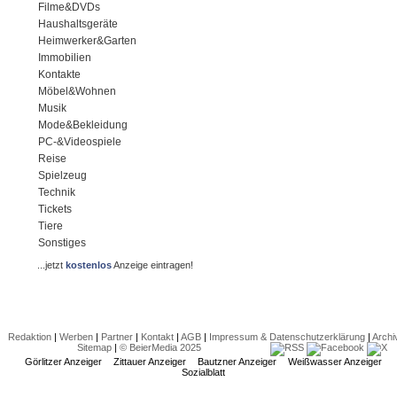
Filme&DVDs
Haushaltsgeräte
Heimwerker&Garten
Immobilien
Kontakte
Möbel&Wohnen
Musik
Mode&Bekleidung
PC-&Videospiele
Reise
Spielzeug
Technik
Tickets
Tiere
Sonstiges
...jetzt
kostenlos
Anzeige eintragen!
Redaktion
|
Werben
|
Partner
|
Kontakt
|
AGB
|
Impressum & Datenschutzerklärung
|
Archi
Sitemap
|
© BeierMedia 2025
Görlitzer Anzeiger
Zittauer Anzeiger
Bautzner Anzeiger
Weißwasser Anzeiger
Sozialblatt