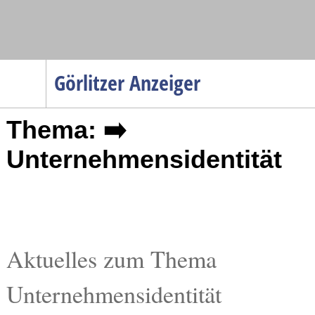
Navigation
Görlitzer Anzeiger
Startseite
Thema: ➡️
Menüpunkte
Politik
Unternehmensidentität
Gesellschaft
Wirtschaft
Service
Verkehr
Aktuelles zum Thema
Gesundheit
Unternehmensidentität
Kultur
Sport