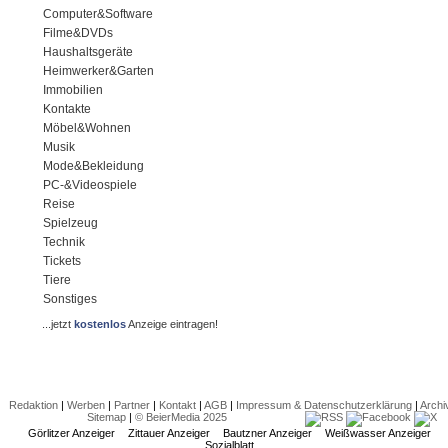
Computer&Software
Filme&DVDs
Haushaltsgeräte
Heimwerker&Garten
Immobilien
Kontakte
Möbel&Wohnen
Musik
Mode&Bekleidung
PC-&Videospiele
Reise
Spielzeug
Technik
Tickets
Tiere
Sonstiges
...jetzt
kostenlos
Anzeige eintragen!
Redaktion
|
Werben
|
Partner
|
Kontakt
|
AGB
|
Impressum & Datenschutzerklärung
|
Archi
Sitemap
|
© BeierMedia 2025
Görlitzer Anzeiger
Zittauer Anzeiger
Bautzner Anzeiger
Weißwasser Anzeiger
Sozialblatt