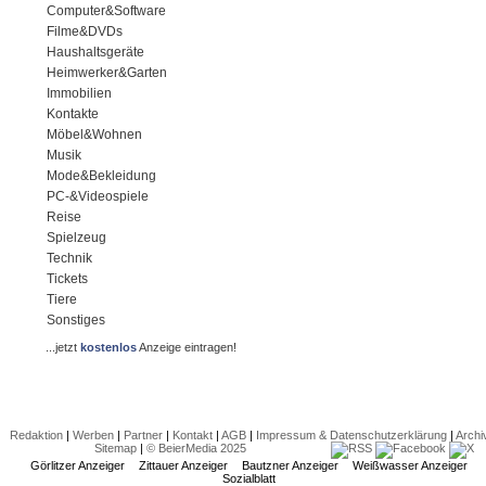
Computer&Software
Filme&DVDs
Haushaltsgeräte
Heimwerker&Garten
Immobilien
Kontakte
Möbel&Wohnen
Musik
Mode&Bekleidung
PC-&Videospiele
Reise
Spielzeug
Technik
Tickets
Tiere
Sonstiges
...jetzt
kostenlos
Anzeige eintragen!
Redaktion
|
Werben
|
Partner
|
Kontakt
|
AGB
|
Impressum & Datenschutzerklärung
|
Archi
Sitemap
|
© BeierMedia 2025
Görlitzer Anzeiger
Zittauer Anzeiger
Bautzner Anzeiger
Weißwasser Anzeiger
Sozialblatt