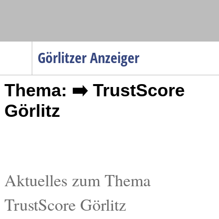
Navigation
Görlitzer Anzeiger
Startseite
Thema: ➡️ TrustScore
Menüpunkte
Politik
Görlitz
Gesellschaft
Wirtschaft
Service
Verkehr
Aktuelles zum Thema
Gesundheit
TrustScore Görlitz
Kultur
Sport