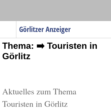
Navigation
Görlitzer Anzeiger
Startseite
Thema: ➡️ Touristen in
Menüpunkte
Politik
Görlitz
Gesellschaft
Wirtschaft
Service
Verkehr
Aktuelles zum Thema
Gesundheit
Touristen in Görlitz
Kultur
Sport