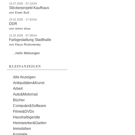
14.07.2026 - 07:12Uhr
Stöckerprojekt Kaufhaus
von Erwin Buß
23.02.2026 - 17:42Uhr
DDR
von reiner doss
12.02.2026 - 07:30Uhr
Farbgestaltung Stadthalle
von Klaus Rodominsky
...mehr Meinungen
KLEINANZEIGEN
Alle Anzeigen
Antiquitäten&Kunst
Arbeit
Auto&Motorrad
Bücher
Computer&Software
Filme&DVDs
Haushaltsgeräte
Heimwerker&Garten
Immobilien
Kontakte