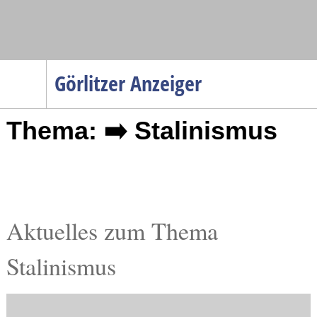
Navigation
Görlitzer Anzeiger
Startseite
Thema: ➡️ Stalinismus
Menüpunkte
Politik
Gesellschaft
Wirtschaft
Service
Aktuelles zum Thema
Verkehr
Stalinismus
Gesundheit
Kultur
Sport