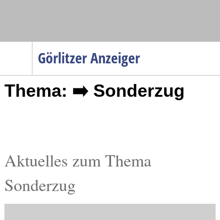
Navigation
Görlitzer Anzeiger
Startseite
Thema: ➡️ Sonderzug
Menüpunkte
Politik
Gesellschaft
Wirtschaft
Service
Aktuelles zum Thema
Verkehr
Sonderzug
Gesundheit
Kultur
Sport