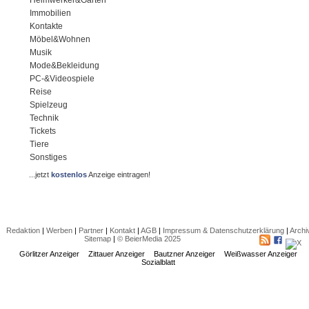
Immobilien
Kontakte
Möbel&Wohnen
Musik
Mode&Bekleidung
PC-&Videospiele
Reise
Spielzeug
Technik
Tickets
Tiere
Sonstiges
...jetzt
kostenlos
Anzeige eintragen!
Redaktion
|
Werben
|
Partner
|
Kontakt
|
AGB
|
Impressum & Datenschutzerklärung
|
Archi
Sitemap
|
© BeierMedia 2025
Görlitzer Anzeiger
Zittauer Anzeiger
Bautzner Anzeiger
Weißwasser Anzeiger
Sozialblatt