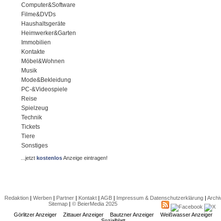
Computer&Software
Filme&DVDs
Haushaltsgeräte
Heimwerker&Garten
Immobilien
Kontakte
Möbel&Wohnen
Musik
Mode&Bekleidung
PC-&Videospiele
Reise
Spielzeug
Technik
Tickets
Tiere
Sonstiges
...jetzt
kostenlos
Anzeige eintragen!
Redaktion
|
Werben
|
Partner
|
Kontakt
|
AGB
|
Impressum & Datenschutzerklärung
|
Archi
Sitemap
|
© BeierMedia 2025
Görlitzer Anzeiger
Zittauer Anzeiger
Bautzner Anzeiger
Weißwasser Anzeiger
Sozialblatt