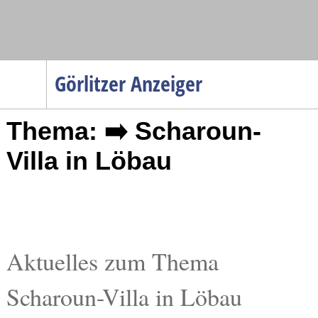
Navigation
Görlitzer Anzeiger
Startseite
Thema: ➡️ Scharoun-
Menüpunkte
Politik
Villa in Löbau
Gesellschaft
Wirtschaft
Service
Verkehr
Aktuelles zum Thema
Gesundheit
Scharoun-Villa in Löbau
Kultur
Sport