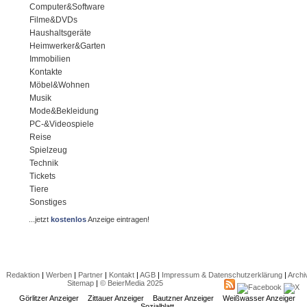
Computer&Software
Filme&DVDs
Haushaltsgeräte
Heimwerker&Garten
Immobilien
Kontakte
Möbel&Wohnen
Musik
Mode&Bekleidung
PC-&Videospiele
Reise
Spielzeug
Technik
Tickets
Tiere
Sonstiges
...jetzt
kostenlos
Anzeige eintragen!
Redaktion
|
Werben
|
Partner
|
Kontakt
|
AGB
|
Impressum & Datenschutzerklärung
|
Archi
Sitemap
|
© BeierMedia 2025
Görlitzer Anzeiger
Zittauer Anzeiger
Bautzner Anzeiger
Weißwasser Anzeiger
Sozialblatt