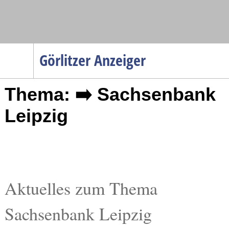
Navigation
Görlitzer Anzeiger
Startseite
Thema: ➡️ Sachsenbank
Menüpunkte
Politik
Leipzig
Gesellschaft
Wirtschaft
Service
Verkehr
Aktuelles zum Thema
Gesundheit
Sachsenbank Leipzig
Kultur
Sport