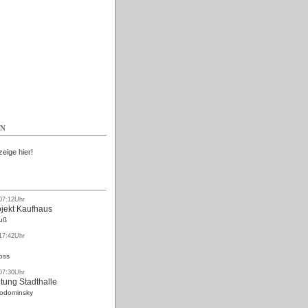
Kostenlos
EN
zeige hier!
 07:12Uhr
ojekt Kaufhaus
uß
 17:42Uhr
oss
 07:30Uhr
tung Stadthalle
Rodominsky