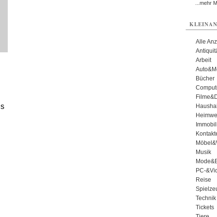
...mehr 
KLEINAN
Alle An
Antiqui
Arbeit
Auto&Mo
Bücher
Comput
Filme&
us
Haushal
Heimwe
Immobil
Kontakt
Möbel&
Musik
Mode&B
PC-&Vid
Reise
Spielze
Technik
Tickets
Tiere