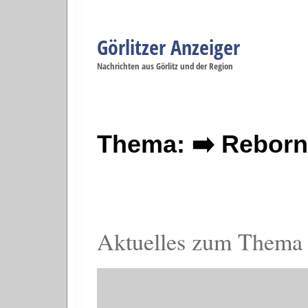
Görlitzer Anzeiger
Navigation
Nachrichten aus Görlitz und der Region
Menüpunkte
Görlitz
Görlitz
Görlitz
Görlitz
Gö
Startseite
Politik
Gesellschaft
Wirtschaft
Se
Thema: ➡️ Rebor
Aktuelles zum Thema