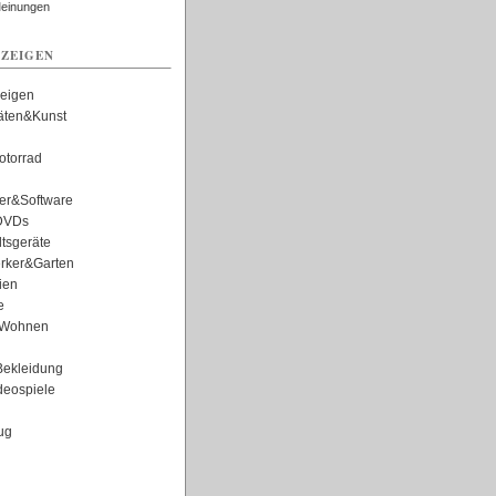
Meinungen
ZEIGEN
zeigen
täten&Kunst
torrad
er&Software
DVDs
tsgeräte
rker&Garten
ien
e
Wohnen
ekleidung
eospiele
ug