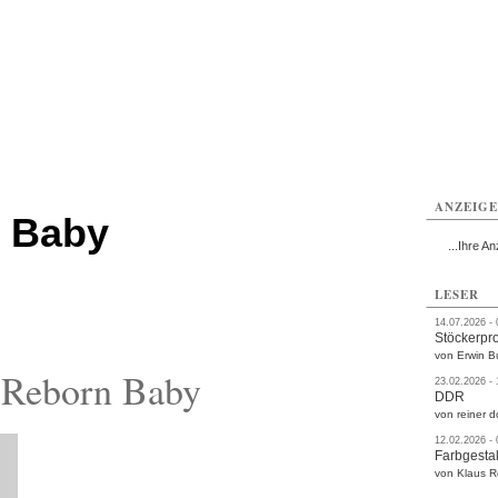
rlitz
Görlitz
Görlitz
Görlitz
Görlitz
Görlitz
rvice
Verkehr
Gesundheit
Kultur
Sport
Termine
ANZEIG
n Baby
...Ihre An
LESER
14.07.2026 -
Stöckerpr
von Erwin B
 Reborn Baby
23.02.2026 -
DDR
von reiner d
12.02.2026 -
Farbgestal
von Klaus 