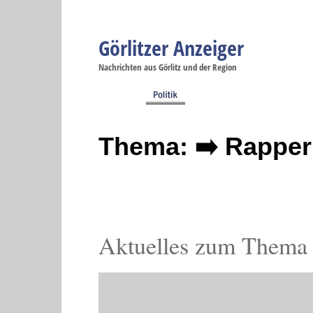
Görlitzer Anzeiger
Navigation
Nachrichten aus Görlitz und der Region
Menüpunkte
Görlitz
Görlitz
Görlitz
Görlitz
Gö
Startseite
Politik
Gesellschaft
Wirtschaft
Se
Thema: ➡️ Rapper
Aktuelles zum Thema 