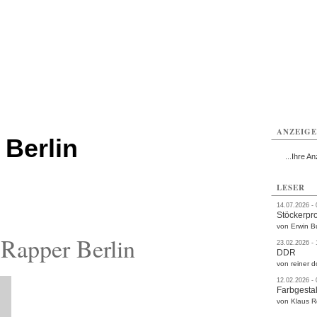
rlitz
Görlitz
Görlitz
Görlitz
Görlitz
Görlitz
rvice
Verkehr
Gesundheit
Kultur
Sport
Termine
ANZEIG
 Berlin
...Ihre An
LESER
14.07.2026 -
Stöckerpr
von Erwin B
Rapper Berlin
23.02.2026 -
DDR
von reiner d
12.02.2026 -
Farbgestal
von Klaus 