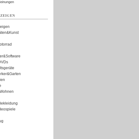
Meinungen
ZEIGEN
zeigen
täten&Kunst
torrad
er&Software
DVDs
tsgeräte
rker&Garten
ien
e
Wohnen
ekleidung
eospiele
ug