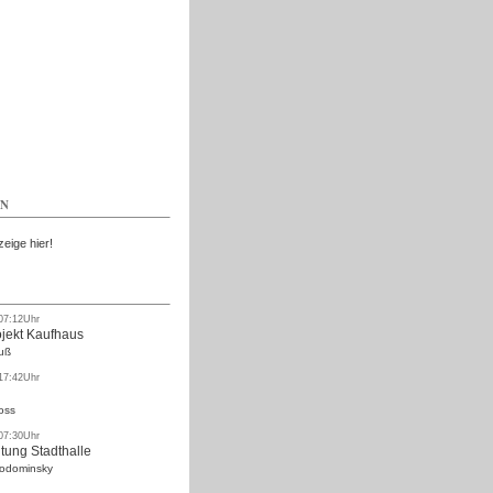
Kostenlos
EN
zeige hier!
 07:12Uhr
ojekt Kaufhaus
uß
 17:42Uhr
oss
 07:30Uhr
tung Stadthalle
Rodominsky