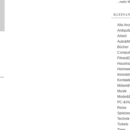
...mehr 
KLEINAN
Alle An
Antiqui
Arbeit
Auto&Mo
Bücher
Comput
Filme&
Haushal
Heimwe
Immobil
..
Kontakt
Möbel&
Musik
Mode&B
PC-&Vid
Reise
Spielze
Technik
Tickets
Tiere