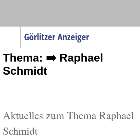
Navigation
Görlitzer Anzeiger
Startseite
Thema: ➡️ Raphael
Menüpunkte
Politik
Schmidt
Gesellschaft
Wirtschaft
Service
Verkehr
Aktuelles zum Thema Raphael
Gesundheit
Schmidt
Kultur
Sport