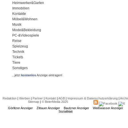
Heimwerker&Garten
Immobilien
Kontakte
Möbel&Wohnen
Musik
Mode&Bekleidung
PC-&Videospiele
Reise
Spielzeug
Technik
Tickets
Tiere
Sonstiges
...jetzt
kostenlos
Anzeige eintragen!
Redaktion
|
Werben
|
Partner
|
Kontakt
|
AGB
|
Impressum & Datenschutzerklärung
|
Archi
Sitemap
|
© BeierMedia 2025
Görlitzer Anzeiger
Zittauer Anzeiger
Bautzner Anzeiger
Weißwasser Anzeiger
Sozialblatt