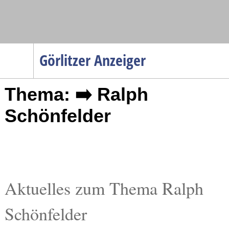
Navigation
Görlitzer Anzeiger
Startseite
Thema: ➡️ Ralph
Menüpunkte
Politik
Schönfelder
Gesellschaft
Wirtschaft
Service
Verkehr
Aktuelles zum Thema Ralph
Gesundheit
Schönfelder
Kultur
Sport