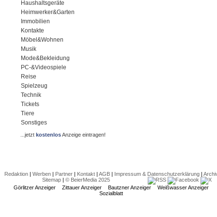
Haushaltsgeräte
Heimwerker&Garten
Immobilien
Kontakte
Möbel&Wohnen
Musik
Mode&Bekleidung
PC-&Videospiele
Reise
Spielzeug
Technik
Tickets
Tiere
Sonstiges
...jetzt
kostenlos
Anzeige eintragen!
Redaktion
|
Werben
|
Partner
|
Kontakt
|
AGB
|
Impressum & Datenschutzerklärung
|
Archi
Sitemap
|
© BeierMedia 2025
Görlitzer Anzeiger
Zittauer Anzeiger
Bautzner Anzeiger
Weißwasser Anzeiger
Sozialblatt