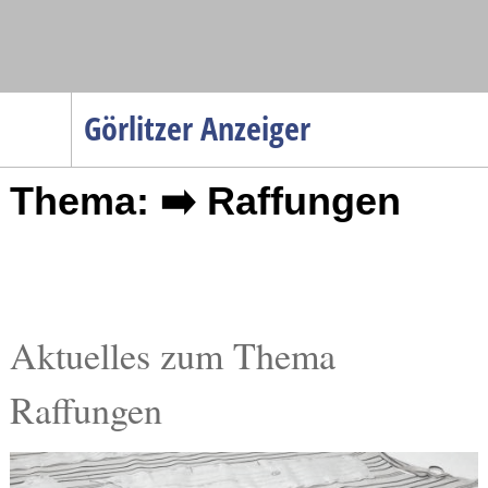
Navigation
Görlitzer Anzeiger
Startseite
Thema: ➡️ Raffungen
Menüpunkte
Politik
Gesellschaft
Wirtschaft
Service
Aktuelles zum Thema
Verkehr
Raffungen
Gesundheit
Kultur
Sport