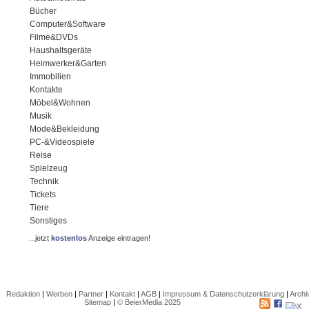
Bücher
Computer&Software
Filme&DVDs
Haushaltsgeräte
Heimwerker&Garten
Immobilien
Kontakte
Möbel&Wohnen
Musik
Mode&Bekleidung
PC-&Videospiele
Reise
Spielzeug
Technik
Tickets
Tiere
Sonstiges
...jetzt
kostenlos
Anzeige eintragen!
Redaktion
|
Werben
|
Partner
|
Kontakt
|
AGB
|
Impressum & Datenschutzerklärung
|
Archi
Sitemap
|
© BeierMedia 2025