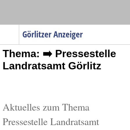
Navigation
Görlitzer Anzeiger
Startseite
Thema: ➡️ Pressestelle
Menüpunkte
Politik
Landratsamt Görlitz
Gesellschaft
Wirtschaft
Service
Verkehr
Aktuelles zum Thema
Gesundheit
Pressestelle Landratsamt
Kultur
Sport